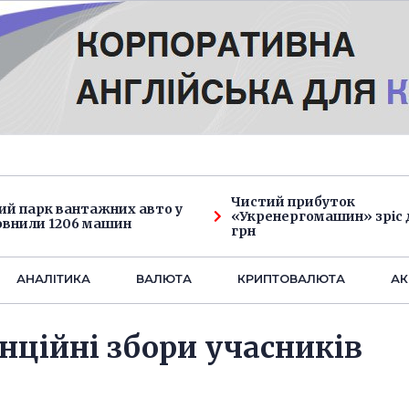
Чистий прибуток
ий парк вантажних авто у
«Укренергомашин» зріс д
овнили 1206 машин
грн
АНАЛIТИКА
ВАЛЮТА
КРИПТОВАЛЮТА
АК
нційні збори учасників