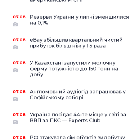
Резерви України у липні зменшилися
07.08
на 0,1%
eBay збільшив квартальний чистий
07.08
прибуток більш ніж у 1,5 раза
У Казахстані запустили молочну
07.08
ферму потужністю до 150 тонн на
добу
Англомовний аудіогід запрацював у
07.08
Софійському соборі
Україна посідає 44-те місце у світі за
07.08
ВВП за ПКС — Experts Club
РФ атакувала сім об’єктів видобутку
07.08