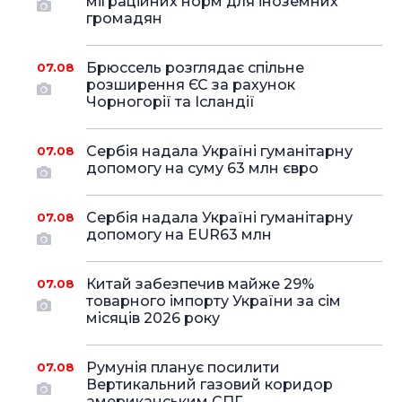
міграційних норм для іноземних
громадян
Брюссель розглядає спільне
07.08
розширення ЄС за рахунок
Чорногорії та Ісландії
Сербія надала Україні гуманітарну
07.08
допомогу на суму 63 млн євро
Сербія надала Україні гуманітарну
07.08
допомогу на EUR63 млн
Китай забезпечив майже 29%
07.08
товарного імпорту України за сім
місяців 2026 року
Румунія планує посилити
07.08
Вертикальний газовий коридор
американським СПГ