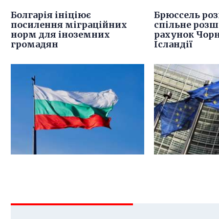
Болгарія ініціює
Брюссель роз
посилення міграційних
спільне розш
норм для іноземних
рахунок Чорн
громадян
Ісландії