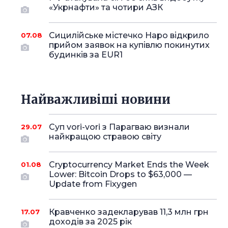
«Укрнафти» та чотири АЗК
Сицилійське містечко Наро відкрило
07.08
прийом заявок на купівлю покинутих
будинків за EUR1
Найважливіші новини
Суп vori-vori з Парагваю визнали
29.07
найкращою стравою світу
Cryptocurrency Market Ends the Week
01.08
Lower: Bitcoin Drops to $63,000 —
Update from Fixygen
Кравченко задекларував 11,3 млн грн
17.07
доходів за 2025 рік