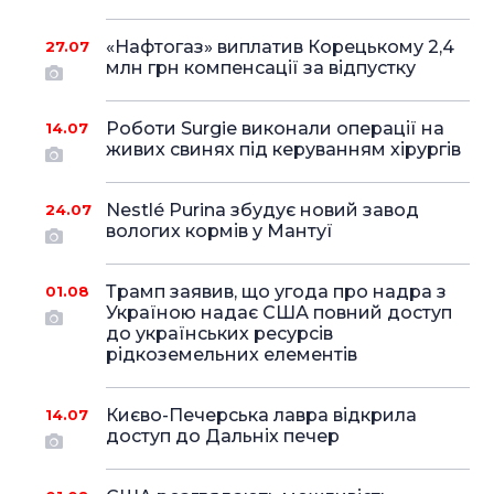
«Нафтогаз» виплатив Корецькому 2,4
27.07
млн грн компенсації за відпустку
Роботи Surgie виконали операції на
14.07
живих свинях під керуванням хірургів
Nestlé Purina збудує новий завод
24.07
вологих кормів у Мантуї
Трамп заявив, що угода про надра з
01.08
Україною надає США повний доступ
до українських ресурсів
рідкоземельних елементів
Києво-Печерська лавра відкрила
14.07
доступ до Дальніх печер