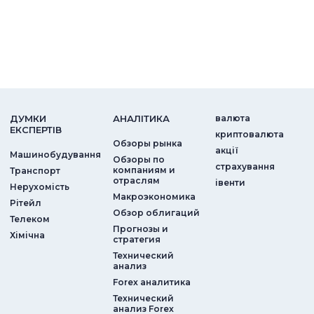
ДУМКИ
АНАЛIТИКА
валюта
ЕКСПЕРТIВ
криптовалюта
Обзоры рынка
акції
Машинобудування
Обзоры по
страхування
компаниям и
Транспорт
отраслям
iвенти
Нерухомість
Макроэкономика
Рітейл
Обзор облигаций
Телеком
Прогнозы и
Хімічна
стратегия
Технический
анализ
Forex аналитика
Технический
анализ Forex