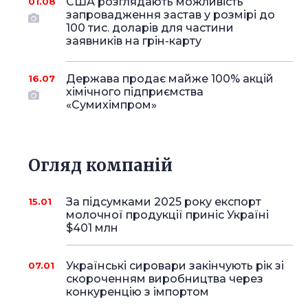
США розглядають можливість
01.08
запровадження застав у розмірі до
100 тис. доларів для частини
заявників на грін-карту
Держава продає майже 100% акцій
16.07
хімічного підприємства
«Сумихімпром»
Огляд компаній
За підсумками 2025 року експорт
15.01
молочної продукції приніс Україні
$401 млн
Українські сировари закінчують рік зі
07.01
скороченням виробництва через
конкуренцію з імпортом