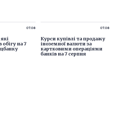
07.08
07.08
 які
Курси купівлі та продажу
 обігу на 7
іноземної валюти за
ацбанку
картковими операціями
банків на 7 серпня