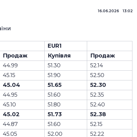
16.06.2026 13:02
аїни
EUR1
Продаж
Купівля
Продаж
44.99
51.30
52.14
45.15
51.90
52.50
45.04
51.65
52.30
44.95
51.60
52.35
45.10
51.80
52.40
45.02
51.73
52.38
44.87
51.60
52.15
45.05
52.00
52.22