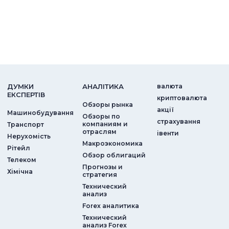
ДУМКИ
АНАЛIТИКА
валюта
ЕКСПЕРТIВ
криптовалюта
Обзоры рынка
акції
Машинобудування
Обзоры по
страхування
компаниям и
Транспорт
отраслям
iвенти
Нерухомість
Макроэкономика
Рітейл
Обзор облигаций
Телеком
Прогнозы и
Хімічна
стратегия
Технический
анализ
Forex аналитика
Технический
анализ Forex