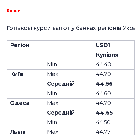
Банки
Готівкові курси валют у банках регіонів Укр
Регіон
USD1
Купівля
Min
44.40
Київ
Max
44.70
Середній
44.56
Min
44.60
Одеса
Max
44.70
Середній
44.65
Min
44.50
Львів
Max
44.77