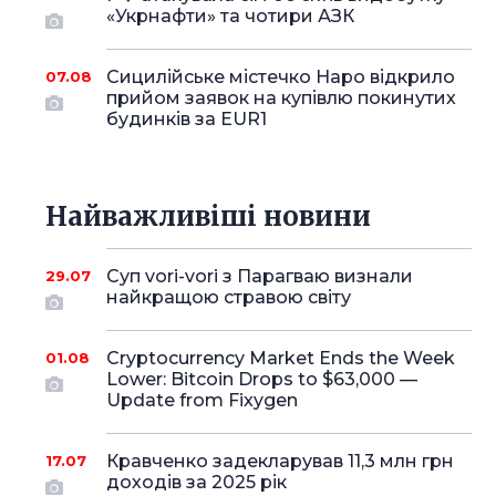
«Укрнафти» та чотири АЗК
Сицилійське містечко Наро відкрило
07.08
прийом заявок на купівлю покинутих
будинків за EUR1
Найважливіші новини
Суп vori-vori з Парагваю визнали
29.07
найкращою стравою світу
Cryptocurrency Market Ends the Week
01.08
Lower: Bitcoin Drops to $63,000 —
Update from Fixygen
Кравченко задекларував 11,3 млн грн
17.07
доходів за 2025 рік