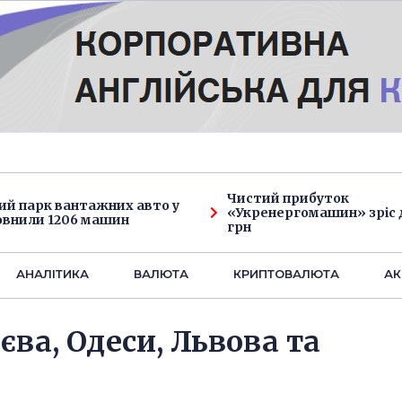
Чистий прибуток
ий парк вантажних авто у
«Укренергомашин» зріс д
овнили 1206 машин
грн
АНАЛIТИКА
ВАЛЮТА
КРИПТОВАЛЮТА
АК
єва, Одеси, Львова та