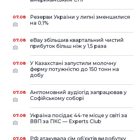
Резерви України у липні зменшилися
07.08
на 0,1%
eBay збільшив квартальний чистий
07.08
прибуток більш ніж у 1,5 раза
У Казахстані запустили молочну
07.08
ферму потужністю до 150 тонн на
добу
Англомовний аудіогід запрацював у
07.08
Софійському соборі
Україна посідає 44-те місце у світі за
07.08
ВВП за ПКС — Experts Club
РФ атакувала сім об’єктів видобутку
07.08