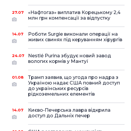
«Нафтогаз» виплатив Корецькому 2,4
27.07
млн грн компенсації за відпустку
Роботи Surgie виконали операції на
14.07
живих свинях під керуванням хірургів
Nestlé Purina збудує новий завод
24.07
вологих кормів у Мантуї
Трамп заявив, що угода про надра з
01.08
Україною надає США повний доступ
до українських ресурсів
рідкоземельних елементів
Києво-Печерська лавра відкрила
14.07
доступ до Дальніх печер