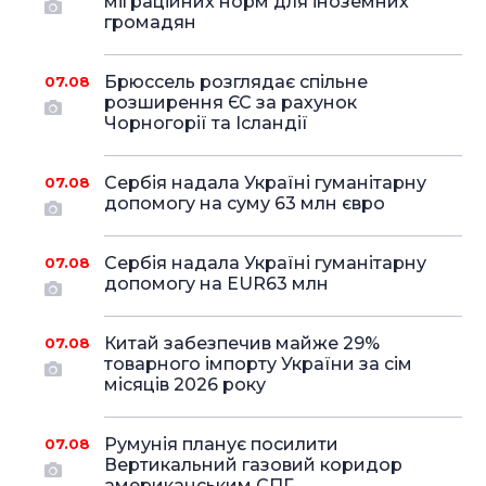
міграційних норм для іноземних
громадян
Брюссель розглядає спільне
07.08
розширення ЄС за рахунок
Чорногорії та Ісландії
Сербія надала Україні гуманітарну
07.08
допомогу на суму 63 млн євро
Сербія надала Україні гуманітарну
07.08
допомогу на EUR63 млн
Китай забезпечив майже 29%
07.08
товарного імпорту України за сім
місяців 2026 року
Румунія планує посилити
07.08
Вертикальний газовий коридор
американським СПГ