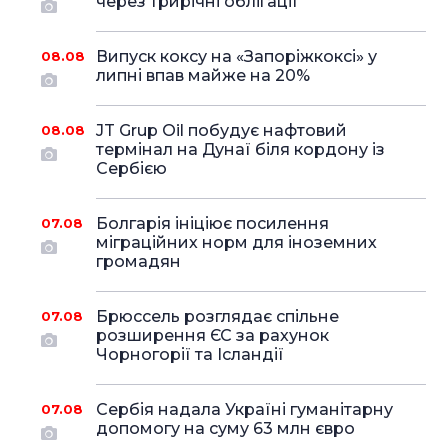
через трирічні облігації
Випуск коксу на «Запоріжкоксі» у
08.08
липні впав майже на 20%
JT Grup Oil побудує нафтовий
08.08
термінал на Дунаї біля кордону із
Сербією
Болгарія ініціює посилення
07.08
міграційних норм для іноземних
громадян
Брюссель розглядає спільне
07.08
розширення ЄС за рахунок
Чорногорії та Ісландії
Сербія надала Україні гуманітарну
07.08
допомогу на суму 63 млн євро