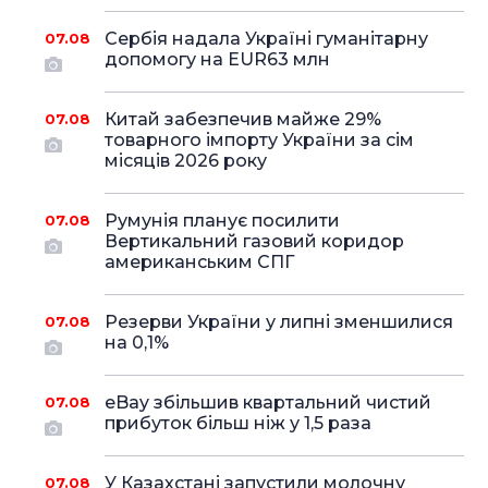
Сербія надала Україні гуманітарну
07.08
допомогу на EUR63 млн
Китай забезпечив майже 29%
07.08
товарного імпорту України за сім
місяців 2026 року
Румунія планує посилити
07.08
Вертикальний газовий коридор
американським СПГ
Резерви України у липні зменшилися
07.08
на 0,1%
eBay збільшив квартальний чистий
07.08
прибуток більш ніж у 1,5 раза
У Казахстані запустили молочну
07.08