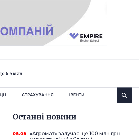
о 6,5 млн
ЦІЇ
СТРАХУВАННЯ
IВЕНТИ
Останнi новини
«Агромат» залучає ще 100 млн грн
08.08