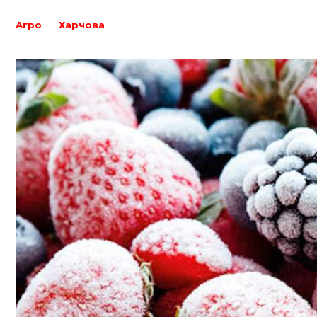
Агро
Харчова