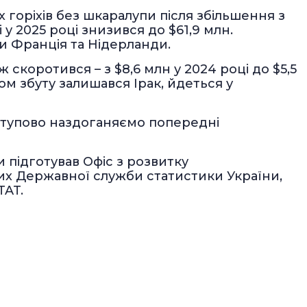
 горіхів без шкаралупи після збільшення з
і у 2025 році знизився до $61,9 млн.
и Франція та Нідерланди.
 скоротився – з $8,6 млн у 2024 році до $5,5
м збуту залишався Ірак, йдеться у
оступово наздоганяємо попередні
и підготував Офіс з розвитку
их Державної служби статистики України,
TAT.