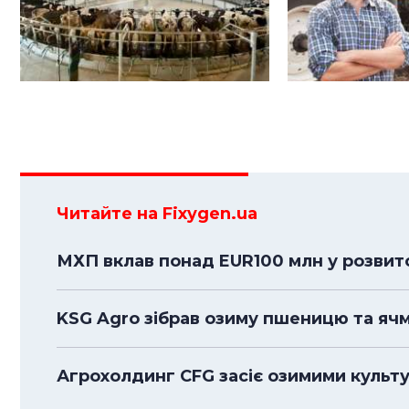
Читайте на Fixygen.ua
МХП вклав понад EUR100 млн у розвито
KSG Agro зібрав озиму пшеницю та ячмі
Агрохолдинг CFG засіє озимими культу