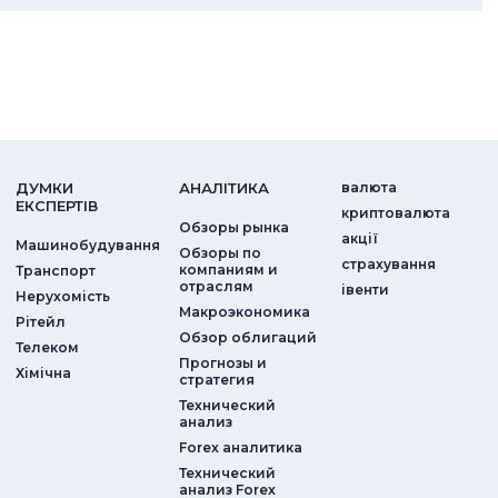
ДУМКИ
АНАЛIТИКА
валюта
ЕКСПЕРТIВ
криптовалюта
Обзоры рынка
акції
Машинобудування
Обзоры по
страхування
компаниям и
Транспорт
отраслям
iвенти
Нерухомість
Макроэкономика
Рітейл
Обзор облигаций
Телеком
Прогнозы и
Хімічна
стратегия
Технический
анализ
Forex аналитика
Технический
анализ Forex