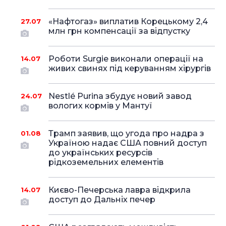
«Нафтогаз» виплатив Корецькому 2,4
27.07
млн грн компенсації за відпустку
Роботи Surgie виконали операції на
14.07
живих свинях під керуванням хірургів
Nestlé Purina збудує новий завод
24.07
вологих кормів у Мантуї
Трамп заявив, що угода про надра з
01.08
Україною надає США повний доступ
до українських ресурсів
рідкоземельних елементів
Києво-Печерська лавра відкрила
14.07
доступ до Дальніх печер