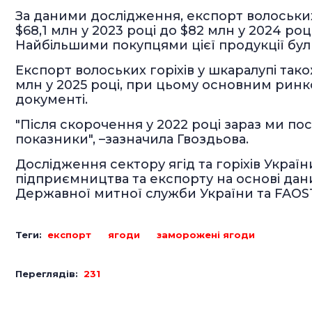
За даними дослідження, експорт волоських
$68,1 млн у 2023 році до $82 млн у 2024 роц
Найбільшими покупцями цієї продукції бул
Експорт волоських горіхів у шкаралупі також
млн у 2025 році, при цьому основним ринко
документі.
"Після скорочення у 2022 році зараз ми п
показники", –зазначила Гвоздьова.
Дослідження сектору ягід та горіхів Україн
підприємництва та експорту на основі дан
Державної митної служби України та FAOS
Теги:
експорт
ягоди
заморожені ягоди
Переглядів:
231