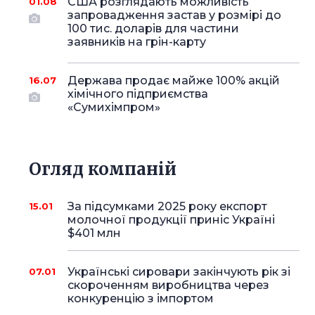
США розглядають можливість
01.08
запровадження застав у розмірі до
100 тис. доларів для частини
заявників на грін-карту
Держава продає майже 100% акцій
16.07
хімічного підприємства
«Сумихімпром»
Огляд компаній
За підсумками 2025 року експорт
15.01
молочної продукції приніс Україні
$401 млн
Українські сировари закінчують рік зі
07.01
скороченням виробництва через
конкуренцію з імпортом