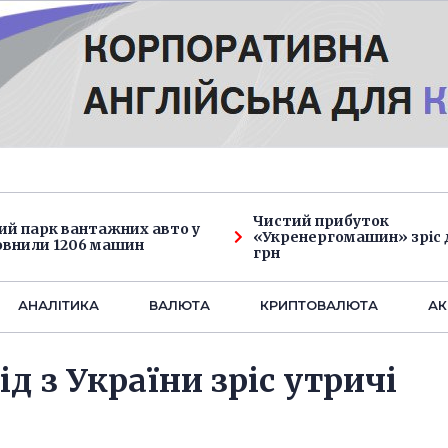
Чистий прибуток
ий парк вантажних авто у
«Укренергомашин» зріс д
овнили 1206 машин
грн
АНАЛIТИКА
ВАЛЮТА
КРИПТОВАЛЮТА
АК
д з України зріс утричі