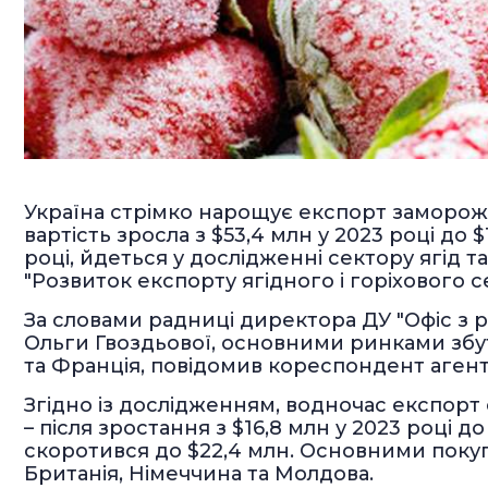
Україна стрімко нарощує експорт замороже
вартість зросла з $53,4 млн у 2023 році до $
році, йдеться у дослідженні сектору ягід т
"Розвиток експорту ягідного і горіхового 
За словами радниці директора ДУ "Офіс з 
Ольги Гвоздьової, основними ринками збуту
та Франція, повідомив кореспондент агентс
Згідно із дослідженням, водночас експорт 
– після зростання з $16,8 млн у 2023 році до
скоротився до $22,4 млн. Основними пок
Британія, Німеччина та Молдова.