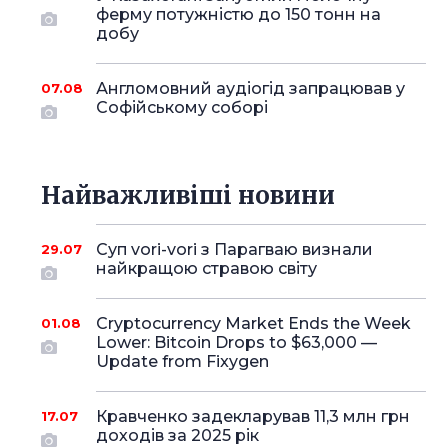
ферму потужністю до 150 тонн на
добу
Англомовний аудіогід запрацював у
07.08
Софійському соборі
Найважливіші новини
Суп vori-vori з Парагваю визнали
29.07
найкращою стравою світу
Cryptocurrency Market Ends the Week
01.08
Lower: Bitcoin Drops to $63,000 —
Update from Fixygen
Кравченко задекларував 11,3 млн грн
17.07
доходів за 2025 рік