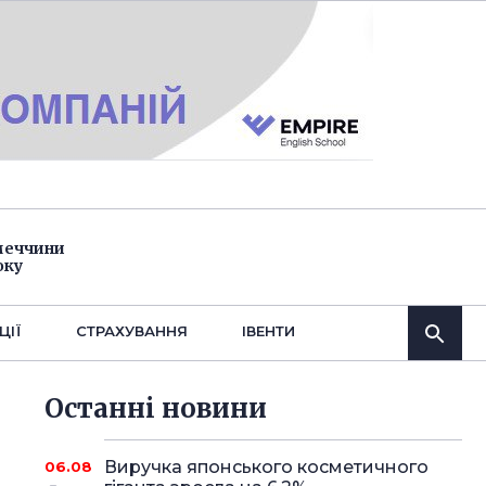
імеччини
оку
ЦІЇ
СТРАХУВАННЯ
IВЕНТИ
Останнi новини
Виручка японського косметичного
06.08