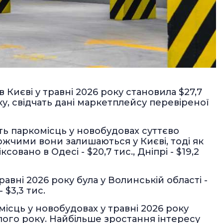
 Києві у травні 2026 року становила $27,7
оку, свідчать дані маркетплейсу перевіреної
сть паркомісць у новобудовах суттєво
ожчими вони залишаються у Києві, тоді як
овано в Одесі - $20,7 тис., Дніпрі - $19,2
авні 2026 року була у Волинській області -
 $3,3 тис.
місць у новобудовах у травні 2026 року
ого року. Найбільше зростання інтересу