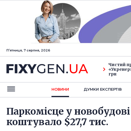
Пʼятниця, 7 серпня, 2026
Чистий п
«Укренерг
грн
НОВИНИ
ДУМКИ ЕКСПЕРТIВ
Паркомісце у новобудові
коштувало $27,7 тис.