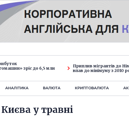
рибуток
Приплив мігрантів до Н
омашин» зріс до 6,5 млн
впав до мінімуму з 2010 р
АНАЛIТИКА
ВАЛЮТА
КРИПТОВАЛЮТА
АК
 Києва у травні