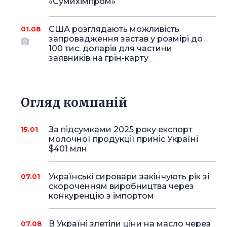
«Сумихімпром»
США розглядають можливість
01.08
запровадження застав у розмірі до
100 тис. доларів для частини
заявників на грін-карту
Огляд компаній
За підсумками 2025 року експорт
15.01
молочної продукції приніс Україні
$401 млн
Українські сировари закінчують рік зі
07.01
скороченням виробництва через
конкуренцію з імпортом
В Україні злетіли ціни на масло через
07.08