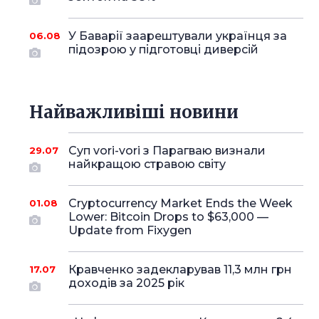
У Баварії заарештували українця за
06.08
підозрою у підготовці диверсій
Найважливіші новини
Суп vori-vori з Парагваю визнали
29.07
найкращою стравою світу
Cryptocurrency Market Ends the Week
01.08
Lower: Bitcoin Drops to $63,000 —
Update from Fixygen
Кравченко задекларував 11,3 млн грн
17.07
доходів за 2025 рік