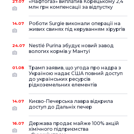
«Нафтогаз» виплатив Корецькому 2,4
27.07
млн грн компенсації за відпустку
Роботи Surgie виконали операції на
14.07
живих свинях під керуванням хірургів
Nestlé Purina збудує новий завод
24.07
вологих кормів у Мантуї
Трамп заявив, що угода про надра з
01.08
Україною надає США повний доступ
до українських ресурсів
рідкоземельних елементів
Києво-Печерська лавра відкрила
14.07
доступ до Дальніх печер
Держава продає майже 100% акцій
16.07
хімічного підприємства