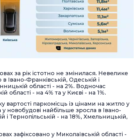
овах за рік істотно не змінилася. Невелике
в Івано-Франківській, Одеській і
інницькій області - на 2%. Водночас
області - на 4% та у Києві - на 1%.
у вартості паркомісць із цінами на житло у
 у новобудові найбільше зросла в Івано-
й і Тернопільській - на 18%, Хмельницькій,
вах зафіксовано у Миколаївській області -