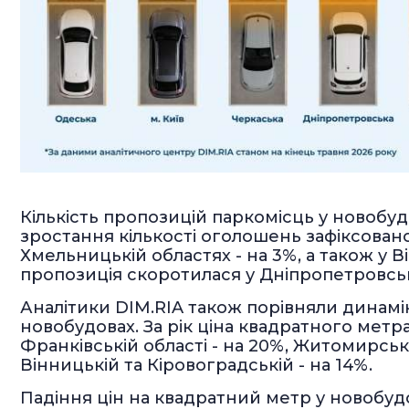
Кількість пропозицій паркомісць у новобуд
зростання кількості оголошень зафіксовано 
Хмельницькій областях - на 3%, а також у В
пропозиція скоротилася у Дніпропетровській 
Аналітики DIM.RIA також порівняли динамік
новобудовах. За рік ціна квадратного метра
Франківській області - на 20%, Житомирські
Вінницькій та Кіровоградській - на 14%.
Падіння цін на квадратний метр у новобудо