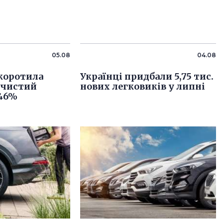
05.08
04.08
скоротила
Українці придбали 5,75 тис.
 чистий
нових легковиків у липні
 46%