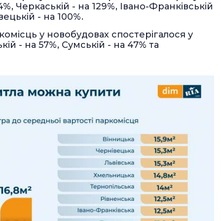
4%, Черкаській - на 129%, Івано-Франківській
вецькій - на 100%.
омісць у новобудовах спостерігалося у
кій - на 57%, Сумській - на 47% та