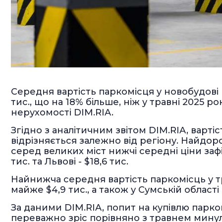
Середня вартість паркомісця у новобудові в
тис., що на 18% більше, ніж у травні 2025 р
нерухомості DIM.RIA.
Згідно з аналітичним звітом DIM.RIA, варті
відрізняється залежно від регіону. Найдор
серед великих міст нижчі середні ціни зафікс
тис. та Львові - $18,6 тис.
Найнижча середня вартість паркомісць у тр
майже $4,9 тис., а також у Сумській області -
За даними DIM.RIA, попит на купівлю парко
переважно зріс порівняно з травнем минул