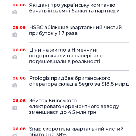
Які дані про українську компанію
06.08
бачать іноземні банки та партнери
HSBC збільшив квартальний чистий
06.08
прибуток у 1,7 раза
Ціни на житло в Німеччині
06.08
подорожчали на папері, але
подешевшали в реальності
Prologis придбає британського
06.08
оператора складів Segro за $18,8 млрд
Збиток Київського
06.08
електровагоноремонтного заводу
зменшився до 4,5 млн грн
Snap скоротила квартальний чистий
06.08
збиток на 38%