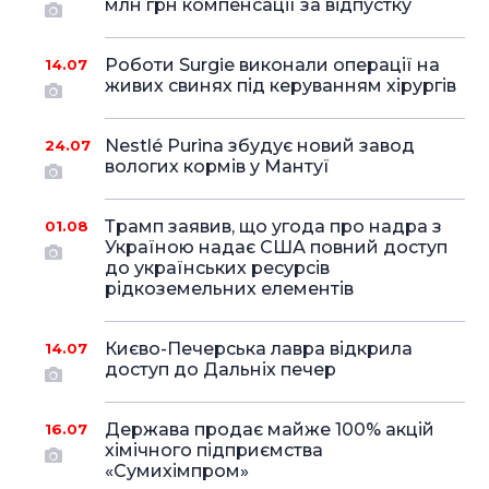
млн грн компенсації за відпустку
Роботи Surgie виконали операції на
14.07
живих свинях під керуванням хірургів
Nestlé Purina збудує новий завод
24.07
вологих кормів у Мантуї
Трамп заявив, що угода про надра з
01.08
Україною надає США повний доступ
до українських ресурсів
рідкоземельних елементів
Києво-Печерська лавра відкрила
14.07
доступ до Дальніх печер
Держава продає майже 100% акцій
16.07
хімічного підприємства
«Сумихімпром»