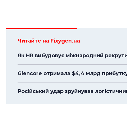
Читайте на Fixygen.ua
Як HR вибудовує міжнародний рекрути
Glencore отримала $4,4 млрд прибутк
Російський удар зруйнував логістичний