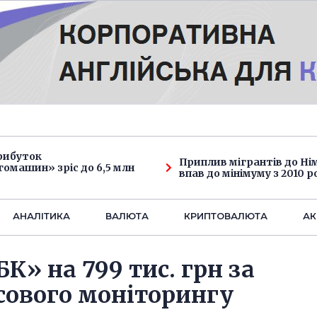
рибуток
Приплив мігрантів до Н
омашин» зріс до 6,5 млн
впав до мінімуму з 2010 р
АНАЛIТИКА
ВАЛЮТА
КРИПТОВАЛЮТА
АК
» на 799 тис. грн за
сового моніторингу