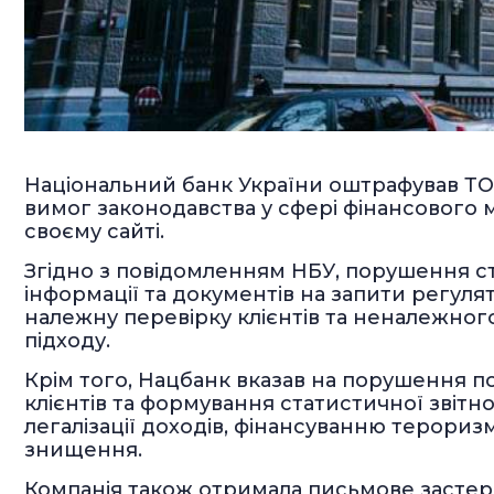
Національний банк України оштрафував ТО
вимог законодавства у сфері фінансового 
своєму сайті.
Згідно з повідомленням НБУ, порушення 
інформації та документів на запити регуля
належну перевірку клієнтів та неналежног
підходу.
Крім того, Нацбанк вказав на порушення п
клієнтів та формування статистичної звітно
легалізації доходів, фінансуванню терори
знищення.
Компанія також отримала письмове засте