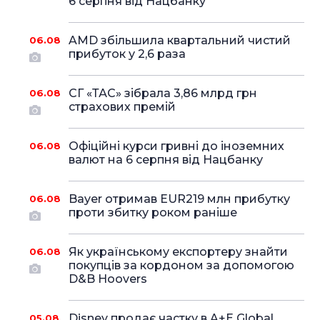
6 серпня від Нацбанку
AMD збільшила квартальний чистий
06.08
прибуток у 2,6 раза
СГ «ТАС» зібрала 3,86 млрд грн
06.08
страхових премій
Офіційні курси гривні до іноземних
06.08
валют на 6 серпня від Нацбанку
Bayer отримав EUR219 млн прибутку
06.08
проти збитку роком раніше
Як українському експортеру знайти
06.08
покупців за кордоном за допомогою
D&B Hoovers
Disney продає частку в A+E Global
05.08