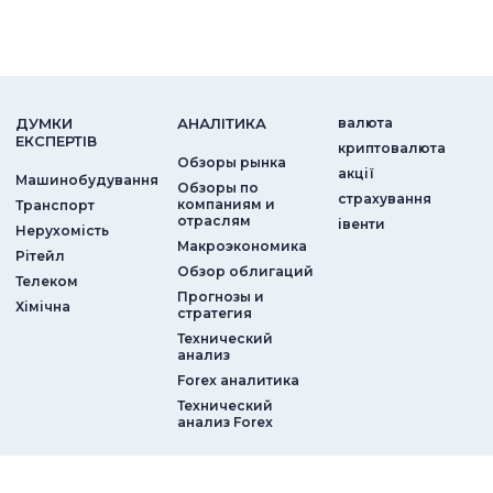
ДУМКИ
АНАЛIТИКА
валюта
ЕКСПЕРТIВ
криптовалюта
Обзоры рынка
акції
Машинобудування
Обзоры по
страхування
компаниям и
Транспорт
отраслям
iвенти
Нерухомість
Макроэкономика
Рітейл
Обзор облигаций
Телеком
Прогнозы и
Хімічна
стратегия
Технический
анализ
Forex аналитика
Технический
анализ Forex