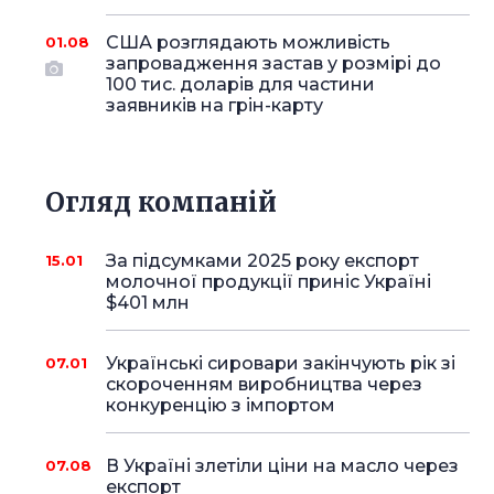
США розглядають можливість
01.08
запровадження застав у розмірі до
100 тис. доларів для частини
заявників на грін-карту
Огляд компаній
За підсумками 2025 року експорт
15.01
молочної продукції приніс Україні
$401 млн
Українські сировари закінчують рік зі
07.01
скороченням виробництва через
конкуренцію з імпортом
В Україні злетіли ціни на масло через
07.08
експорт