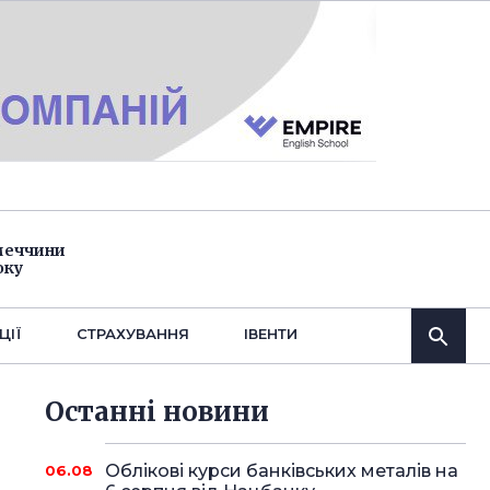
імеччини
оку
ЦІЇ
СТРАХУВАННЯ
IВЕНТИ
Останнi новини
Облікові курси банківських металів на
06.08