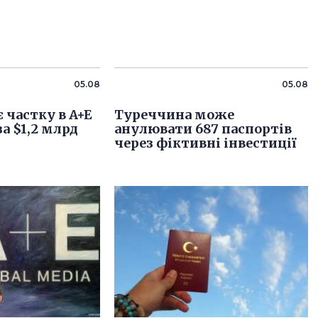
05.08
05.08
 частку в A+E
Туреччина може
за $1,2 млрд
анулювати 687 паспортів
через фіктивні інвестиції