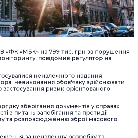
В «ФК «МБК» на 799 тис. грн за порушення
моніторингу, повідомив регулятор на
стосувалися неналежного надання
тора, невиконання обов'язку здійснювати
о застосування ризик-орієнтованого
орядку зберігання документів у справах
сті з питань запобігання та протидії
зму та розповсюдженню зброї масового
реження за неналежну розробку та