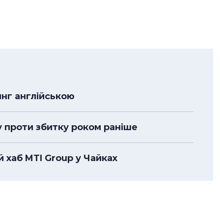
нг англійською
у проти збитку роком раніше
 хаб MTI Group у Чайках