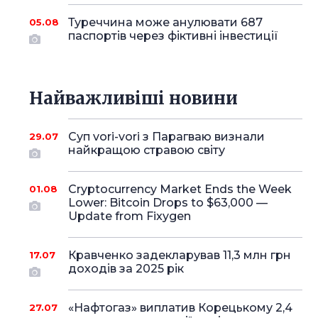
Туреччина може анулювати 687
05.08
паспортів через фіктивні інвестиції
Найважливіші новини
Суп vori-vori з Парагваю визнали
29.07
найкращою стравою світу
Cryptocurrency Market Ends the Week
01.08
Lower: Bitcoin Drops to $63,000 —
Update from Fixygen
Кравченко задекларував 11,3 млн грн
17.07
доходів за 2025 рік
«Нафтогаз» виплатив Корецькому 2,4
27.07