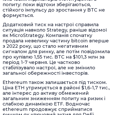
попиту: поки відтоки зберігаються,
стійкого імпульсу до зростання у BTC не
формується.
Додатковий тиск на настрої справила
ситуація навколо Strategy, раніше відомої
як MicroStrategy. Компанія спочатку
продала невелику частину bitcoin вперше
з 2022 року, що стало негативним
сигналом для ринку, але потім повідомила
про купівлю 1,55 тис. BTC на $101,3 млн за
період 1-7 червня. Це частково
стабілізувало настрої, але не змінило
загальної обережності інвесторів.
Ethereum також залишається під тиском.
Ціна ETH утримується в районі $1,6-1,7 тис.,
але інтерес до активу обмежений
загальним зниженням попиту на ризик і
слабкою динамікою ETF. Водночас
ethereum продовжує сприйматися
ринком як ключовий актив для DeFi,