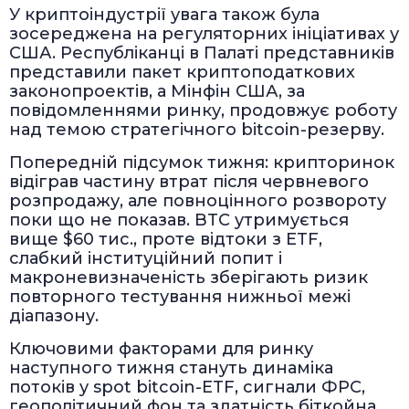
У криптоіндустрії увага також була
зосереджена на регуляторних ініціативах у
США. Республіканці в Палаті представників
представили пакет криптоподаткових
законопроектів, а Мінфін США, за
повідомленнями ринку, продовжує роботу
над темою стратегічного bitcoin-резерву.
Попередній підсумок тижня: крипторинок
відіграв частину втрат після червневого
розпродажу, але повноцінного розвороту
поки що не показав. BTC утримується
вище $60 тис., проте відтоки з ETF,
слабкий інституційний попит і
макроневизначеність зберігають ризик
повторного тестування нижньої межі
діапазону.
Ключовими факторами для ринку
наступного тижня стануть динаміка
потоків у spot bitcoin-ETF, сигнали ФРС,
геополітичний фон та здатність біткойна