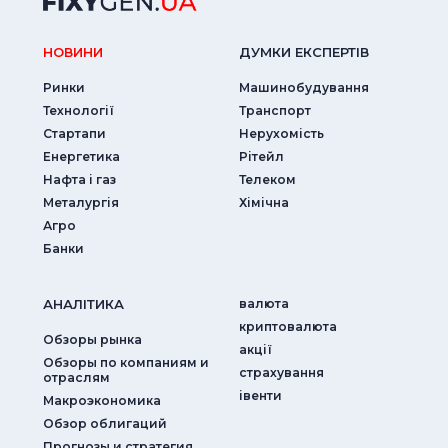
НОВИНИ
ДУМКИ ЕКСПЕРТIВ
Ринки
Машинобудування
Технології
Транспорт
Стартапи
Нерухомість
Енергетика
Рітейл
Нафта і газ
Телеком
Металургія
Хімічна
Агро
Банки
АНАЛIТИКА
валюта
криптовалюта
Обзоры рынка
акції
Обзоры по компаниям и
страхування
отраслям
iвенти
Макроэкономика
Обзор облигаций
Прогнозы и стратегия