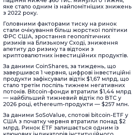
падіння нижче $60 тис. минулого тижня,
яке стало одним із найпомітніших знижень
з 2022 року.
Головними факторами тиску на ринок
стали очікування більш жорсткої політики
ФРС США, зростання геополітичних
ризиків на Близькому Сході, зниження
апетиту до ризику та відтоки з
криптовалютних інвестиційних продуктів.
За даними CoinShares, за тиждень, що
завершився 1 червня, цифрові інвестиційні
продукти зафіксували відтік $1,67 млрд, що
стало третім поспіль тижнем негативних
потоків. Bitcoin-фонди втратили $1,44 млрд
— найбільший тижневий відтік по BTC у
2026 році, ethereum-продукти — $257 млн.
За даними SoSoValue, спотові bitcoin-ETF у
США з початку червня втратили понад $2
млрд. Ринок ETF залишається одним із
ключових індикаторів інституційного