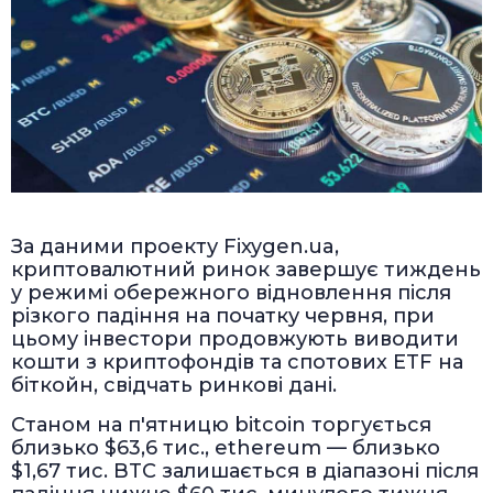
За даними проекту Fixygen.ua,
криптовалютний ринок завершує тиждень
у режимі обережного відновлення після
різкого падіння на початку червня, при
цьому інвестори продовжують виводити
кошти з криптофондів та спотових ETF на
біткойн, свідчать ринкові дані.
Станом на п'ятницю bitcoin торгується
близько $63,6 тис., ethereum — близько
$1,67 тис. BTC залишається в діапазоні після