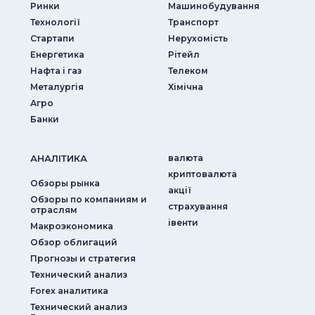
Ринки
Машинобудування
Технології
Транспорт
Стартапи
Нерухомість
Енергетика
Рітейл
Нафта і газ
Телеком
Металургія
Хімічна
Агро
Банки
АНАЛIТИКА
валюта
криптовалюта
Обзоры рынка
акції
Обзоры по компаниям и
страхування
отраслям
iвенти
Макроэкономика
Обзор облигаций
Прогнозы и стратегия
Технический анализ
Forex аналитика
Технический анализ