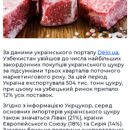
За даними українського порталу
Delo.ua
,
Узбекистан увійшов до числа найбільших
закордонних покупців українського цукру
за підсумками трьох кварталів поточного
маркетингового року. За цей період
Україна експортувала 504 тис. тонн цукру,
при цьому на узбецький ринок припало
12% усіх поставок.
Згідно з інформацією Укрцукор, серед
основних імпортерів українського цукру
також значаться Ліван (21%), країни
Європейського Союзу (18%) та Сирія (14%).
Загалом близько половини експортованої