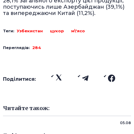
28,1% загального експорту цієї продукції,
поступаючись лише Азербайджан (39,1%)
та випереджаючи Китай (11,2%).
Теги:
Узбекистан
цукор
м\'ясо
Переглядів:
284
Поділитися:
Читайте також:
05.08