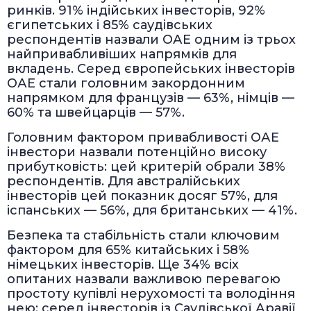
ринків. 91% індійських інвесторів, 92%
єгипетських і 85% саудівських
респондентів назвали ОАЕ одним із трьох
найпривабливіших напрямків для
вкладень. Серед європейських інвесторів
ОАЕ стали головним закордонним
напрямком для французів — 63%, німців —
60% та швейцарців — 57%.
Головним фактором привабливості ОАЕ
інвестори назвали потенційно високу
прибутковість: цей критерій обрали 38%
респондентів. Для австралійських
інвесторів цей показник досяг 57%, для
іспанських — 56%, для британських — 41%.
Безпека та стабільність стали ключовим
фактором для 65% китайських і 58%
німецьких інвесторів. Ще 34% всіх
опитаних назвали важливою перевагою
простоту купівлі нерухомості та володіння
нею; серед інвесторів із Саудівської Аравії