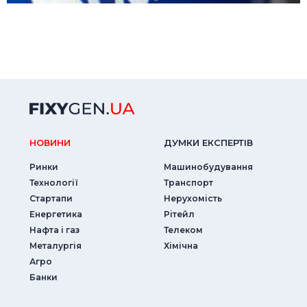
НОВИНИ
ДУМКИ ЕКСПЕРТIВ
Ринки
Машинобудування
Технології
Транспорт
Стартапи
Нерухомість
Енергетика
Рітейл
Нафта і газ
Телеком
Металургія
Хімічна
Агро
Банки