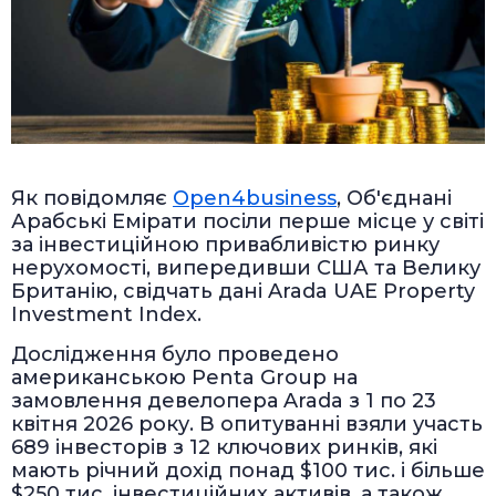
Як повідомляє
Оpen4business
, Об'єднані
Арабські Емірати посіли перше місце у світі
за інвестиційною привабливістю ринку
нерухомості, випередивши США та Велику
Британію, свідчать дані Arada UAE Property
Investment Index.
Дослідження було проведено
американською Penta Group на
замовлення девелопера Arada з 1 по 23
квітня 2026 року. В опитуванні взяли участь
689 інвесторів з 12 ключових ринків, які
мають річний дохід понад $100 тис. і більше
$250 тис. інвестиційних активів, а також