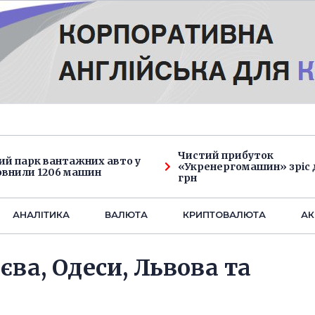
Чистий прибуток
ий парк вантажних авто у
«Укренергомашин» зріс д
овнили 1206 машин
грн
АНАЛIТИКА
ВАЛЮТА
КРИПТОВАЛЮТА
АК
єва, Одеси, Львова та