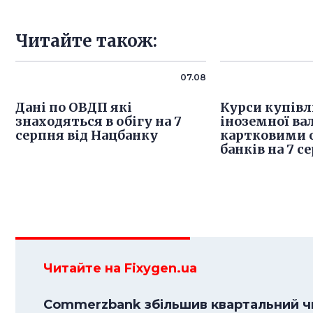
Читайте також:
07.08
Дані по ОВДП які
Курси купівл
знаходяться в обігу на 7
іноземної ва
серпня від Нацбанку
картковими 
банків на 7 с
Читайте на Fixygen.ua
Commerzbank збільшив квартальний чи