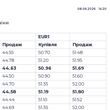
08.06.2026 14:20
аїни
EUR1
Продаж
Купівля
Продаж
44.55
50.70
51.48
44.78
51.20
51.95
44.63
50.96
51.69
44.50
50.90
51.60
44.70
51.35
52.00
44.58
51.19
51.80
44.44
51.10
51.52
44.69
51.35
52.00