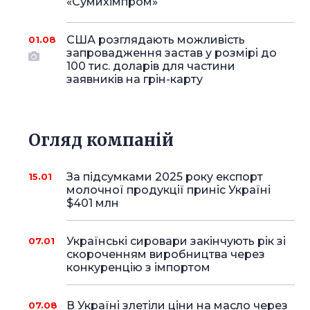
«Сумихімпром»
США розглядають можливість
01.08
запровадження застав у розмірі до
100 тис. доларів для частини
заявників на грін-карту
Огляд компаній
За підсумками 2025 року експорт
15.01
молочної продукції приніс Україні
$401 млн
Українські сировари закінчують рік зі
07.01
скороченням виробництва через
конкуренцію з імпортом
В Україні злетіли ціни на масло через
07.08