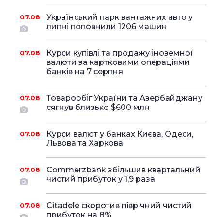
Український парк вантажних авто у
07.08
липні поповнили 1206 машин
Курси купівлі та продажу іноземної
07.08
валюти за картковими операціями
банків на 7 серпня
Товарообіг України та Азербайджану
07.08
сягнув близько $600 млн
Курси валют у банках Києва, Одеси,
07.08
Львова та Харкова
Commerzbank збільшив квартальний
07.08
чистий прибуток у 1,9 раза
Citadele скоротив піврічний чистий
07.08
прибуток на 8%