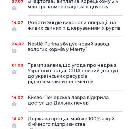
«Нафтогаз» виплатив Корецькому 2,4
27.07
млн грн компенсації за відпустку
Роботи Surgie виконали операції на
14.07
живих свинях під керуванням хірургів
Nestlé Purina збудує новий завод
24.07
вологих кормів у Мантуї
Трамп заявив, що угода про надра з
01.08
Україною надає США повний доступ
до українських ресурсів
рідкоземельних елементів
Києво-Печерська лавра відкрила
14.07
доступ до Дальніх печер
Держава продає майже 100% акцій
16.07
хімічного підприємства