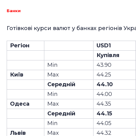
Банки
Готівкові курси валют у банках регіонів Укр
Регіон
USD1
Купівля
Min
43.90
Київ
Max
44.25
Середній
44.10
Min
44.00
Одеса
Max
44.35
Середній
44.15
Min
44.05
Львів
Max
44.32