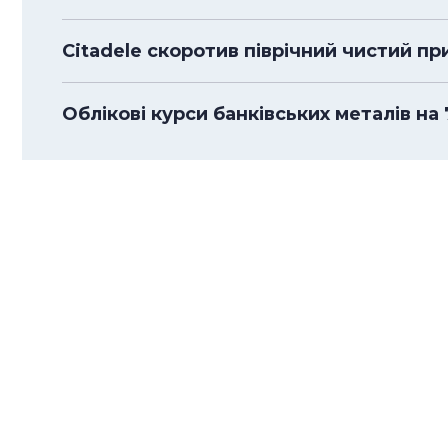
Citadele скоротив піврічний чистий пр
Облікові курси банківських металів на