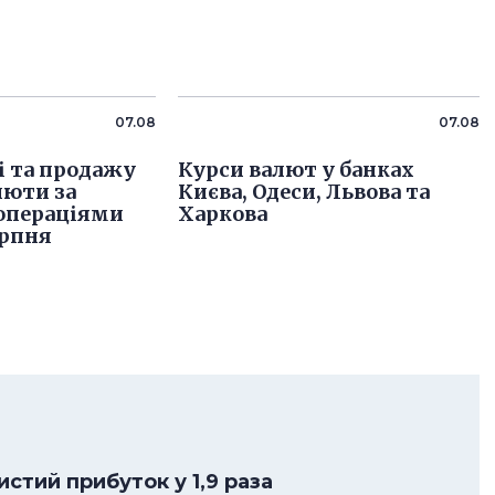
07.08
07.08
і та продажу
Курси валют у банках
люти за
Києва, Одеси, Львова та
операціями
Харкова
ерпня
стий прибуток у 1,9 раза