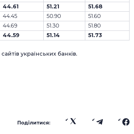
44.61
51.21
51.68
44.45
50.90
51.60
44.69
51.30
51.80
44.59
51.14
51.73
 сайтів українських банків.
Поділитися: