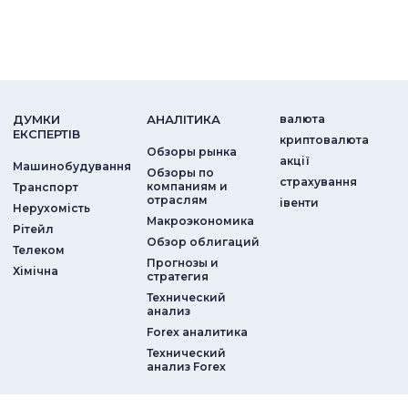
ДУМКИ
АНАЛIТИКА
валюта
ЕКСПЕРТIВ
криптовалюта
Обзоры рынка
акції
Машинобудування
Обзоры по
страхування
компаниям и
Транспорт
отраслям
iвенти
Нерухомість
Макроэкономика
Рітейл
Обзор облигаций
Телеком
Прогнозы и
Хімічна
стратегия
Технический
анализ
Forex аналитика
Технический
анализ Forex