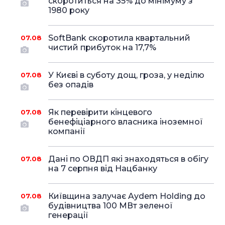
скоротиться на 35% до мінімуму з
1980 року
SoftBank скоротила квартальний
07.08
чистий прибуток на 17,7%
У Києві в суботу дощ, гроза, у неділю
07.08
без опадів
Як перевірити кінцевого
07.08
бенефіціарного власника іноземної
компанії
Дані по ОВДП які знаходяться в обігу
07.08
на 7 серпня від Нацбанку
Київщина залучає Aydem Holding до
07.08
будівництва 100 МВт зеленої
генерації