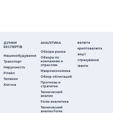
ДУМКИ
АНАЛIТИКА
валюта
ЕКСПЕРТIВ
криптовалюта
Обзоры рынка
акції
Машинобудування
Обзоры по
страхування
компаниям и
Транспорт
отраслям
iвенти
Нерухомість
Макроэкономика
Рітейл
Обзор облигаций
Телеком
Прогнозы и
Хімічна
стратегия
Технический
анализ
Forex аналитика
Технический
анализ Forex