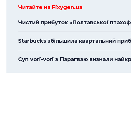
Читайте на Fixygen.ua
Чистий прибуток «Полтавської птахофа
Starbucks збільшила квартальний прибу
Суп vori-vori з Парагваю визнали най