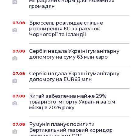
міграційних норм для іноземних
громадян
Брюссель розглядає спільне
07.08
розширення ЄС за рахунок
Чорногорії та Ісландії
Сербія надала Україні гуманітарну
07.08
допомогу на суму 63 млн євро
Сербія надала Україні гуманітарну
07.08
допомогу на EUR63 млн
Китай забезпечив майже 29%
07.08
товарного імпорту України за сім
місяців 2026 року
Румунія планує посилити
07.08
Вертикальний газовий коридор
американським СПГ