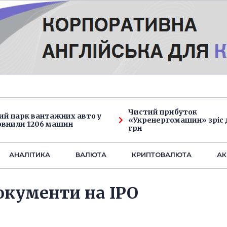
Чистий прибуток
ий парк вантажних авто у
«Укренергомашин» зріс д
овнили 1206 машин
грн
АНАЛIТИКА
ВАЛЮТА
КРИПТОВАЛЮТА
АК
окументи на IPO