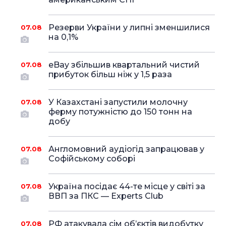
Резерви України у липні зменшилися
07.08
на 0,1%
eBay збільшив квартальний чистий
07.08
прибуток більш ніж у 1,5 раза
У Казахстані запустили молочну
07.08
ферму потужністю до 150 тонн на
добу
Англомовний аудіогід запрацював у
07.08
Софійському соборі
Україна посідає 44-те місце у світі за
07.08
ВВП за ПКС — Experts Club
РФ атакувала сім об’єктів видобутку
07.08