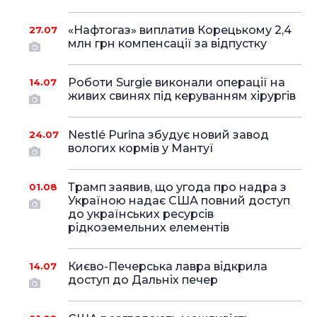
«Нафтогаз» виплатив Корецькому 2,4
27.07
млн грн компенсації за відпустку
Роботи Surgie виконали операції на
14.07
живих свинях під керуванням хірургів
Nestlé Purina збудує новий завод
24.07
вологих кормів у Мантуї
Трамп заявив, що угода про надра з
01.08
Україною надає США повний доступ
до українських ресурсів
рідкоземельних елементів
Києво-Печерська лавра відкрила
14.07
доступ до Дальніх печер