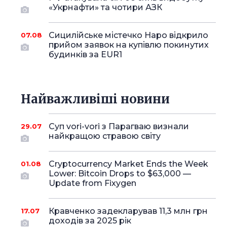
«Укрнафти» та чотири АЗК
Сицилійське містечко Наро відкрило
07.08
прийом заявок на купівлю покинутих
будинків за EUR1
Найважливіші новини
Суп vori-vori з Парагваю визнали
29.07
найкращою стравою світу
Cryptocurrency Market Ends the Week
01.08
Lower: Bitcoin Drops to $63,000 —
Update from Fixygen
Кравченко задекларував 11,3 млн грн
17.07
доходів за 2025 рік