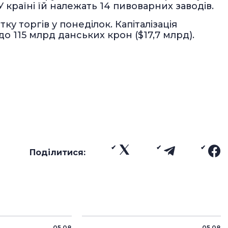
 країні їй належать 14 пивоварних заводів.
ку торгів у понеділок. Капіталізація
до 115 млрд данських крон ($17,7 млрд).
Поділитися:
05.08
05.08