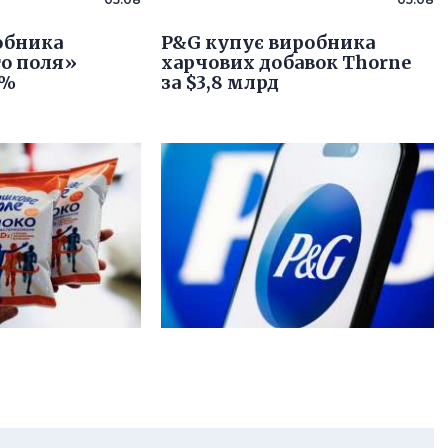
обника
P&G купує виробника
о поля»
харчових добавок Thorne
4%
за $3,8 млрд