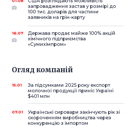
США розглядають можливість
01.08
запровадження застав у розмірі до
100 тис. доларів для частини
заявників на грін-карту
Держава продає майже 100% акцій
16.07
хімічного підприємства
«Сумихімпром»
Огляд компаній
За підсумками 2025 року експорт
15.01
молочної продукції приніс Україні
$401 млн
Українські сировари закінчують рік зі
07.01
скороченням виробництва через
конкуренцію з імпортом