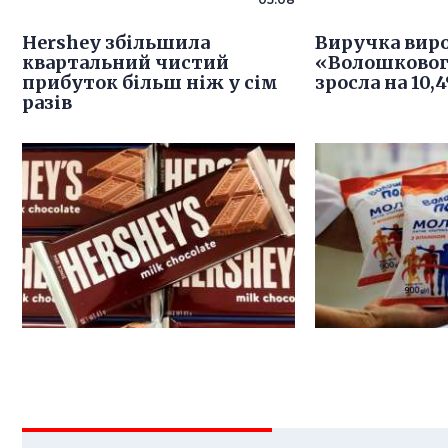
Hershey збільшила
Виручка вир
квартальний чистий
«Волошковог
прибуток більш ніж у сім
зросла на 10,
разів