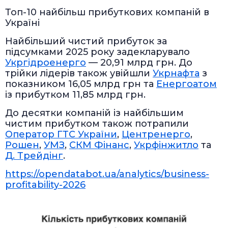
Топ-10 найбільш прибуткових компаній в
Україні
Найбільший чистий прибуток за
підсумками 2025 року задекларувало
Укргідроенерго
— 20,91 млрд грн. До
трійки лідерів також увійшли
Укрнафта
з
показником 16,05 млрд грн та
Енергоатом
із прибутком 11,85 млрд грн.
До десятки компаній із найбільшим
чистим прибутком також потрапили
Оператор ГТС України
,
Центренерго
,
Рошен
,
УМЗ
,
СКМ Фінанс
,
Укрфінжитло
та
Д. Трейдінг
.
https://opendatabot.ua/analytics/business-
profitability-2026