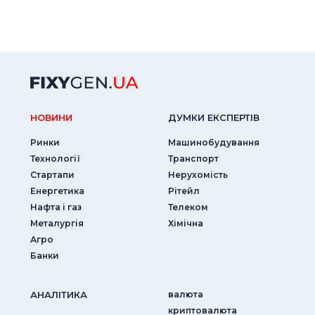
НОВИНИ
ДУМКИ ЕКСПЕРТIВ
Ринки
Машинобудування
Технології
Транспорт
Стартапи
Нерухомість
Енергетика
Рітейл
Нафта і газ
Телеком
Металургія
Хімічна
Агро
Банки
АНАЛIТИКА
валюта
криптовалюта