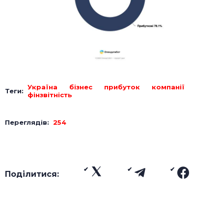
Україна
бізнес
прибуток
компанії
Теги:
фінзвітність
Переглядів:
254
Поділитися: