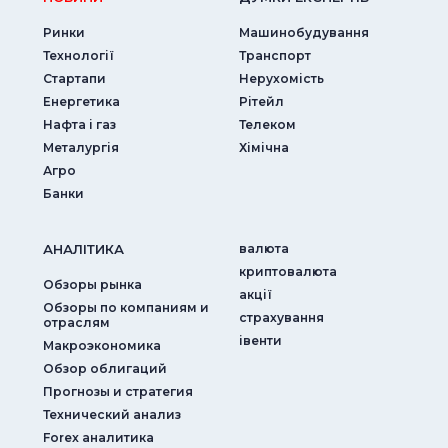
Ринки
Машинобудування
Технології
Транспорт
Стартапи
Нерухомість
Енергетика
Рітейл
Нафта і газ
Телеком
Металургія
Хімічна
Агро
Банки
АНАЛIТИКА
валюта
криптовалюта
Обзоры рынка
акції
Обзоры по компаниям и
страхування
отраслям
iвенти
Макроэкономика
Обзор облигаций
Прогнозы и стратегия
Технический анализ
Forex аналитика