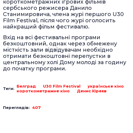
короткометражних ігрових фільмів
сербського режисера Данило
Станимировича, члена журі першого U30
Film Festival, після чого журі оголосить
найкращий фільм фестивалю.
Вхід на всі фестивальні програми
безкоштовний, однак через обмежену
місткість зали відвідувачам необхідно
отримати безкоштовні перепустки в
центральному холі Дому молоді за годину
до початку програми.
Белград
U30 Film Festival
українське кіно
Теги:
короткометражне кіно
Денис Кіреєв
Переглядів:
407