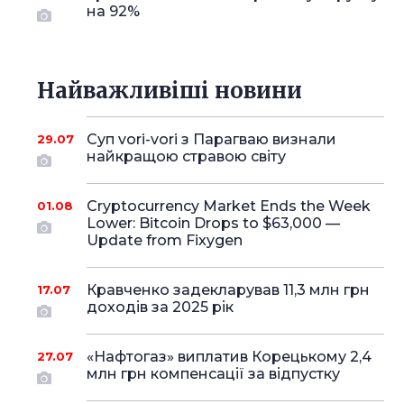
на 92%
Найважливіші новини
Суп vori-vori з Парагваю визнали
29.07
найкращою стравою світу
Cryptocurrency Market Ends the Week
01.08
Lower: Bitcoin Drops to $63,000 —
Update from Fixygen
Кравченко задекларував 11,3 млн грн
17.07
доходів за 2025 рік
«Нафтогаз» виплатив Корецькому 2,4
27.07
млн грн компенсації за відпустку