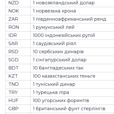
NZD
1 новозеландський долар
NOK
1 норвезька крона
ZAR
1 південноафриканський ренд
RON
1 румунський лей
IDR
1000 індонезійських рупій
SAR
1 саудівський ріял
RSD
10 сербських динарів
SGD
1 сінгапурський долар
BDT
10 бангладеських так
KZT
100 казахстанських теньге
TND
1 туніський динар
TRY
1 турецька ліра
HUF
100 угорських форинтів
GBP
1 британський фунт стерлінгів