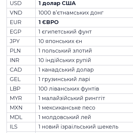
USD
1 долар США
VND
1000 в’єтнамських донг
EUR
1 ЄВРО
EGP
1 єгипетський фунт
JPY
10 японських єн
PLN
1 польський злотий
INR
10 індійських рупій
CAD
1 канадський долар
GEL
1 грузинський ларі
LBP
100 ліванських фунтів
MYR
1 малайзійський ринггіт
MXN
1 мексиканське песо
MDL
1 молдовський лей
ILS
1 новий ізраїльський шекель