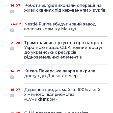
Роботи Surgie виконали операції на
14.07
живих свинях під керуванням хірургів
Nestlé Purina збудує новий завод
24.07
вологих кормів у Мантуї
Трамп заявив, що угода про надра з
01.08
Україною надає США повний доступ
до українських ресурсів
рідкоземельних елементів
Києво-Печерська лавра відкрила
14.07
доступ до Дальніх печер
Держава продає майже 100% акцій
16.07
хімічного підприємства
«Сумихімпром»