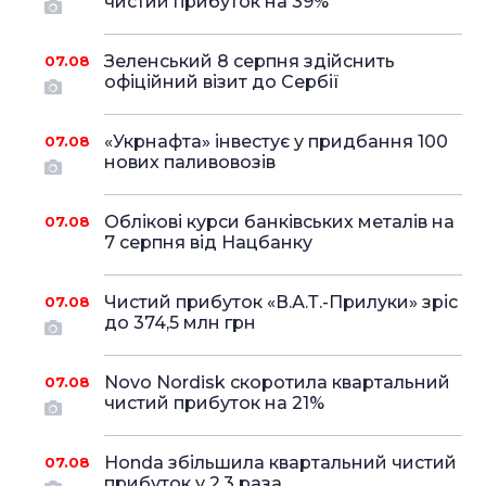
чистий прибуток на 39%
Зеленський 8 серпня здійснить
07.08
офіційний візит до Сербії
«Укрнафта» інвестує у придбання 100
07.08
нових паливовозів
Облікові курси банківських металів на
07.08
7 серпня від Нацбанку
Чистий прибуток «В.А.Т.-Прилуки» зріс
07.08
до 374,5 млн грн
Novo Nordisk скоротила квартальний
07.08
чистий прибуток на 21%
Honda збільшила квартальний чистий
07.08
прибуток у 2,3 раза