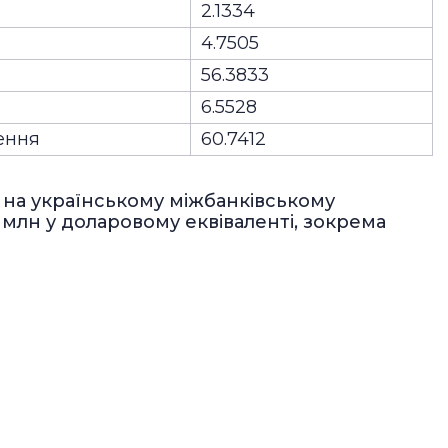
2.1334
4.7505
56.3833
6.5528
чення
60.7412
 на українському міжбанківському
 млн у доларовому еквіваленті, зокрема