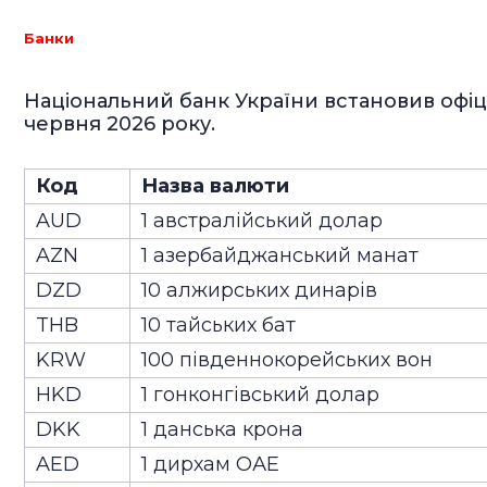
Банки
Національний банк України встановив офіці
червня 2026 року.
Код
Назва валюти
AUD
1 австралійський долар
AZN
1 азербайджанський манат
DZD
10 алжирських динарів
THB
10 тайських бат
KRW
100 південнокорейських вон
HKD
1 гонконгівський долар
DKK
1 данська крона
AED
1 дирхам ОАЕ