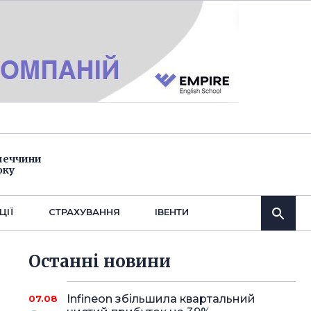
імеччини
оку
ЦІЇ
СТРАХУВАННЯ
IВЕНТИ
Останнi новини
Infineon збільшила квартальний
07.08