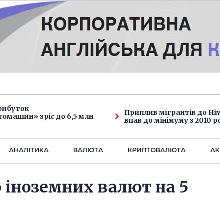
рибуток
Приплив мігрантів до Н
омашин» зріс до 6,5 млн
впав до мінімуму з 2010 р
АНАЛIТИКА
ВАЛЮТА
КРИПТОВАЛЮТА
АК
о іноземних валют на 5