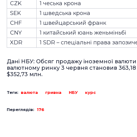
CZK
1 чеська крона
SEK
1 шведська крона
CHF
1 швейцарський франк
CNY
1 китайський юань женьміньбі
XDR
1 SDR – спеціальні права запози
Дані НБУ: Обсяг продажу іноземної валюти
валютному ринку 3 червня становив 363,18
$352,73 млн.
Теги:
валюта
гривна
НБУ
курс
Переглядів:
176