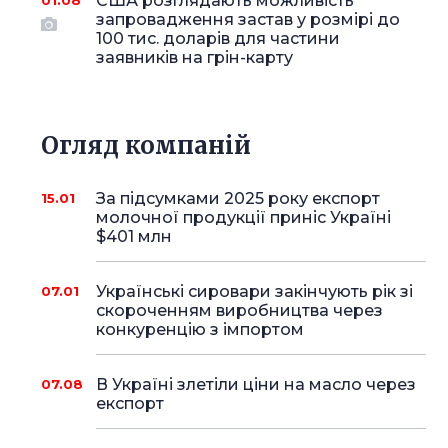
США розглядають можливість
01.08
запровадження застав у розмірі до
100 тис. доларів для частини
заявників на грін-карту
Огляд компаній
За підсумками 2025 року експорт
15.01
молочної продукції приніс Україні
$401 млн
Українські сировари закінчують рік зі
07.01
скороченням виробництва через
конкуренцію з імпортом
В Україні злетіли ціни на масло через
07.08
експорт