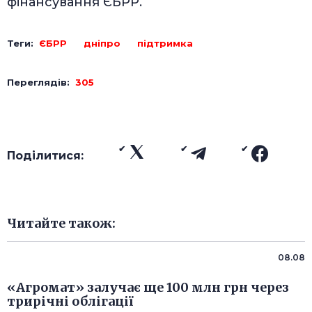
фінансування ЄБРР.
Теги:
ЄБРР
дніпро
підтримка
Переглядів:
305
Поділитися:
Читайте також:
08.08
«Агромат» залучає ще 100 млн грн через
трирічні облігації