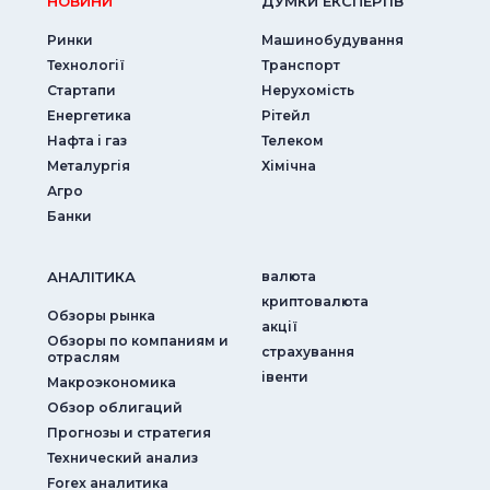
НОВИНИ
ДУМКИ ЕКСПЕРТIВ
Ринки
Машинобудування
Технології
Транспорт
Стартапи
Нерухомість
Енергетика
Рітейл
Нафта і газ
Телеком
Металургія
Хімічна
Агро
Банки
АНАЛIТИКА
валюта
криптовалюта
Обзоры рынка
акції
Обзоры по компаниям и
страхування
отраслям
iвенти
Макроэкономика
Обзор облигаций
Прогнозы и стратегия
Технический анализ
Forex аналитика