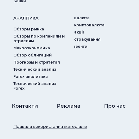
Банки
АНАЛIТИКА
валюта
криптовалюта
Обзоры рынка
акції
Обзоры по компаниям и
страхування
отраслям
iвенти
Макроэкономика
Обзор облигаций
Прогнозы и стратегия
Технический анализ
Forex аналитика
Технический анализ
Forex
Контакти
Реклама
Про нас
Правила використання матеріалів