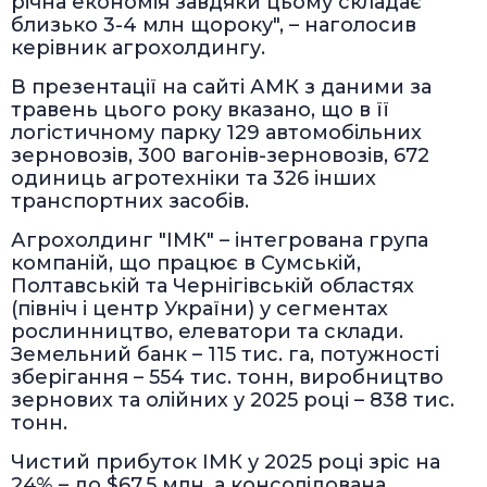
річна економія завдяки цьому складає
близько 3-4 млн щороку", – наголосив
керівник агрохолдингу.
В презентації на сайті АМК з даними за
травень цього року вказано, що в її
логістичному парку 129 автомобільних
зерновозів, 300 вагонів-зерновозів, 672
одиниць агротехніки та 326 інших
транспортних засобів.
Агрохолдинг "ІМК" – інтегрована група
компаній, що працює в Сумській,
Полтавській та Чернігівській областях
(північ і центр України) у сегментах
рослинництво, елеватори та склади.
Земельний банк – 115 тис. га, потужності
зберігання – 554 тис. тонн, виробництво
зернових та олійних у 2025 році – 838 тис.
тонн.
Чистий прибуток ІМК у 2025 році зріс на
24% – до $67,5 млн, а консолідована