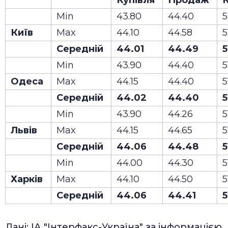
Купівля
Продаж
К
Min
43.80
44.40
5
Київ
Max
44.10
44.58
5
Середній
44.01
44.49
5
Min
43.90
44.40
5
Одеса
Max
44.15
44.40
5
Середній
44.02
44.40
5
Min
43.90
44.26
5
Львів
Max
44.15
44.65
5
Середній
44.06
44.48
5
Min
44.00
44.30
5
Харків
Max
44.10
44.50
5
Середній
44.06
44.41
5
Дані: ІА "Інтерфакс-Україна" за інформацією