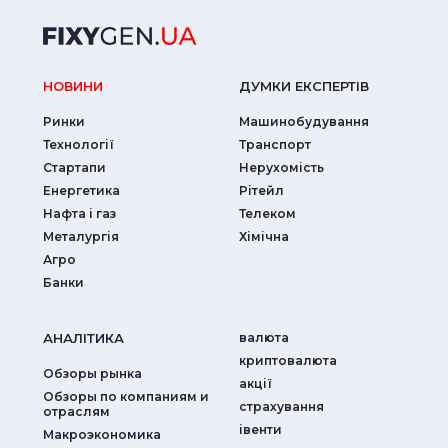
НОВИНИ
ДУМКИ ЕКСПЕРТIВ
Ринки
Машинобудування
Технології
Транспорт
Стартапи
Нерухомість
Енергетика
Рітейл
Нафта і газ
Телеком
Металургія
Хімічна
Агро
Банки
АНАЛIТИКА
валюта
криптовалюта
Обзоры рынка
акції
Обзоры по компаниям и
страхування
отраслям
iвенти
Макроэкономика