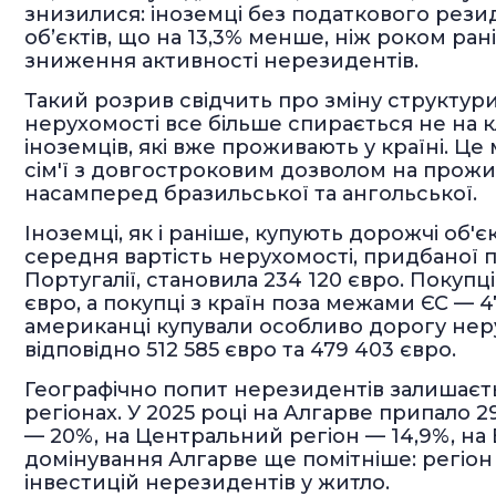
знизилися: іноземці без податкового резид
об’єктів, що на 13,3% менше, ніж роком ран
зниження активності нерезидентів.
Такий розрив свідчить про зміну структур
нерухомості все більше спирається не на кл
іноземців, які вже проживають у країні. Це
сім'ї з довгостроковим дозволом на прожи
насамперед бразильської та ангольської.
Іноземці, як і раніше, купують дорожчі об'є
середня вартість нерухомості, придбаної
Португалії, становила 234 120 євро. Покупц
євро, а покупці з країн поза межами ЄС — 47
американці купували особливо дорогу неру
відповідно 512 585 євро та 479 403 євро.
Географічно попит нерезидентів залишає
регіонах. У 2025 році на Алгарве припало 2
— 20%, на Центральний регіон — 14,9%, на 
домінування Алгарве ще помітніше: регіон
інвестицій нерезидентів у житло.