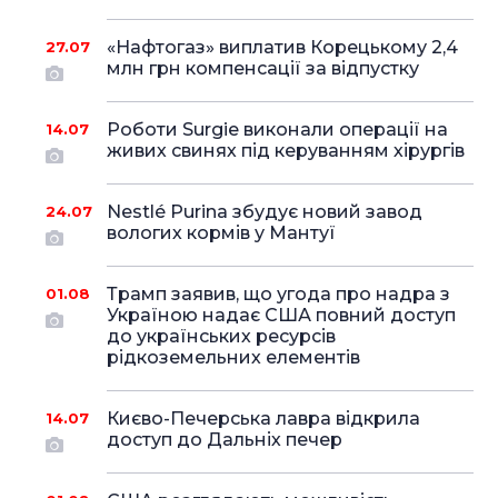
«Нафтогаз» виплатив Корецькому 2,4
27.07
млн грн компенсації за відпустку
Роботи Surgie виконали операції на
14.07
живих свинях під керуванням хірургів
Nestlé Purina збудує новий завод
24.07
вологих кормів у Мантуї
Трамп заявив, що угода про надра з
01.08
Україною надає США повний доступ
до українських ресурсів
рідкоземельних елементів
Києво-Печерська лавра відкрила
14.07
доступ до Дальніх печер