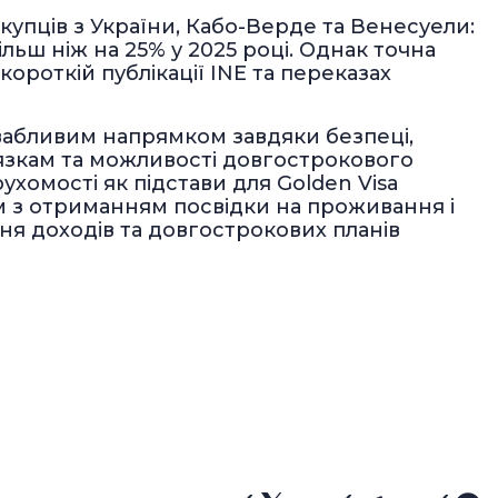
купців з України, Кабо-Верде та Венесуели:
ільш ніж на 25% у 2025 році. Однак точна
 короткій публікації INE та переказах
вабливим напрямком завдяки безпеці,
'язкам та можливості довгострокового
хомості як підстави для Golden Visa
м з отриманням посвідки на проживання і
вня доходів та довгострокових планів