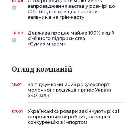
США розглядають можливість
01.08
запровадження застав у розмірі до
100 тис. доларів для частини
заявників на грін-карту
Держава продає майже 100% акцій
16.07
хімічного підприємства
«Сумихімпром»
Огляд компаній
За підсумками 2025 року експорт
15.01
молочної продукції приніс Україні
$401 млн
Українські сировари закінчують рік зі
07.01
скороченням виробництва через
конкуренцію з імпортом