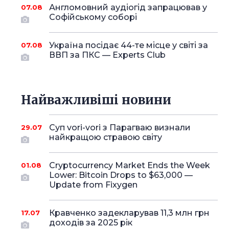
Англомовний аудіогід запрацював у
07.08
Софійському соборі
Україна посідає 44-те місце у світі за
07.08
ВВП за ПКС — Experts Club
Найважливіші новини
Суп vori-vori з Парагваю визнали
29.07
найкращою стравою світу
Cryptocurrency Market Ends the Week
01.08
Lower: Bitcoin Drops to $63,000 —
Update from Fixygen
Кравченко задекларував 11,3 млн грн
17.07
доходів за 2025 рік