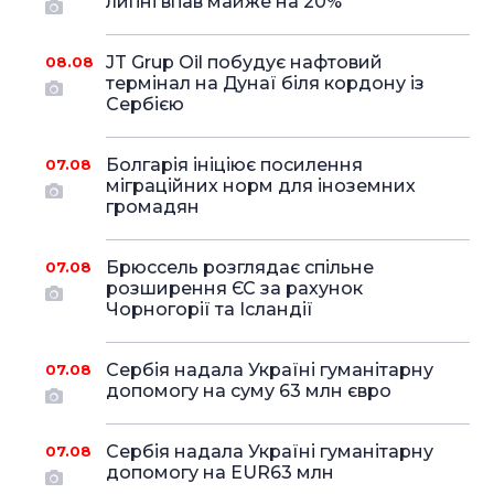
липні впав майже на 20%
JT Grup Oil побудує нафтовий
08.08
термінал на Дунаї біля кордону із
Сербією
Болгарія ініціює посилення
07.08
міграційних норм для іноземних
громадян
Брюссель розглядає спільне
07.08
розширення ЄС за рахунок
Чорногорії та Ісландії
Сербія надала Україні гуманітарну
07.08
допомогу на суму 63 млн євро
Сербія надала Україні гуманітарну
07.08
допомогу на EUR63 млн