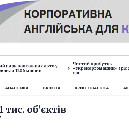
Чистий прибуток
ий парк вантажних авто у
«Укренергомашин» зріс д
овнили 1206 машин
грн
АНАЛIТИКА
ВАЛЮТА
КРИПТОВАЛЮТА
АК
 тис. об’єктів
ї