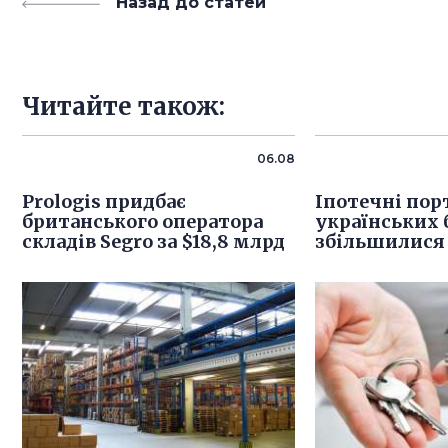
Назад до статей
Читайте також:
06.08
Prologis придбає
Іпотечні пор
британського оператора
українських б
складів Segro за $18,8 млрд
збільшилися 