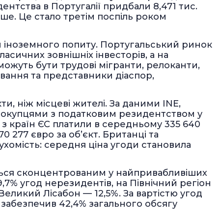
ентства в Португалії придбали 8,471 тис.
іше. Це стало третім поспіль роком
и іноземного попиту. Португальський ринок
асичних зовнішніх інвесторів, а на
 можуть бути трудові мігранти, релоканти,
вання та представники діаспор,
кти, ніж місцеві жителі. За даними INE,
 покупцями з податковим резидентством у
і з країн ЄС платили в середньому 335 640
0 277 євро за об’єкт. Британці та
хомість: середня ціна угоди становила
ться сконцентрованим у найпривабливіших
9,7% угод нерезидентів, на Північний регіон
Великий Лісабон — 12,5%. За вартістю угод
 забезпечив 42,4% загального обсягу