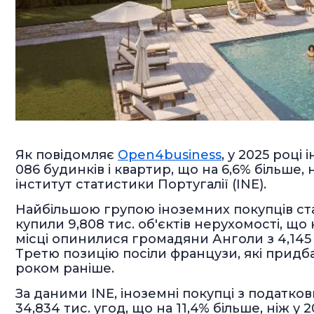
Як повідомляє
Open4business
, у 2025 році
086 будинків і квартир, що на 6,6% більше
інститут статистики Португалії (INE).
Найбільшою групою іноземних покупців ста
купили 9,808 тис. об'єктів нерухомості, що 
місці опинилися громадяни Анголи з 4,145 т
Третю позицію посіли французи, які придбал
роком раніше.
За даними INE, іноземні покупці з податко
34,834 тис. угод, що на 11,4% більше, ніж 