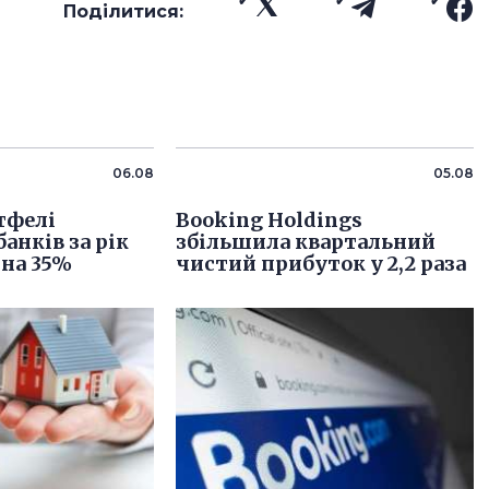
Поділитися:
06.08
05.08
тфелі
Booking Holdings
анків за рік
збільшила квартальний
на 35%
чистий прибуток у 2,2 раза