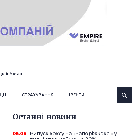
о 6,5 млн
ЦІЇ
СТРАХУВАННЯ
IВЕНТИ
Останнi новини
Випуск коксу на «Запоріжкоксі» у
08.08