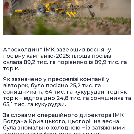
Агрохолдинг ІМК завершив весняну
посівну кампанію-2025: площа посівів
склала 89,2 тис. га порівняно із 89,9 тис. га
торік.
Як зазначено у пресрелізі компанії у
вівторок, було посіяно 25,2 тис. га
соняшника та 64 тис. га кукурудзи, тоді як
торік – відповідно 24,8 тис. га соняшника та
65,1 тис. га кукурудзи.
За словами операційного директора ІМК
Богдана Кривіцького, цьогорічна весна
була аномально холодною – із затяжними
заморозками фактично до травня.