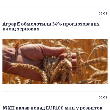
05.08
Аграрії обмолотили 34% прогнозованих
площ зернових
05.08
МХП вклав понад EUR100 млн у розвиток