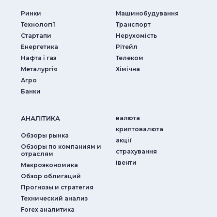
Ринки
Машинобудування
Технології
Транспорт
Стартапи
Нерухомість
Енергетика
Рітейл
Нафта і газ
Телеком
Металургія
Хімічна
Агро
Банки
АНАЛIТИКА
валюта
криптовалюта
Обзоры рынка
акції
Обзоры по компаниям и
страхування
отраслям
iвенти
Макроэкономика
Обзор облигаций
Прогнозы и стратегия
Технический анализ
Forex аналитика