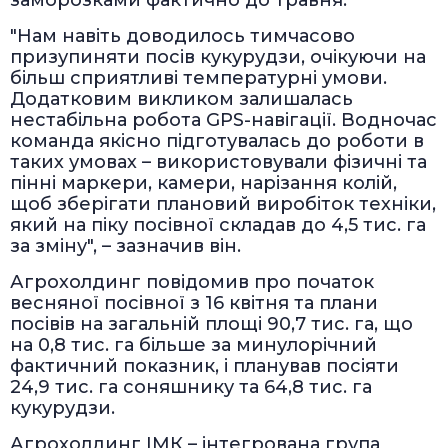
"Нам навіть доводилось тимчасово
призупиняти посів кукурудзи, очікуючи на
більш сприятливі температурні умови.
Додатковим викликом залишалась
нестабільна робота GPS-навігації. Водночас
команда якісно підготувалась до роботи в
таких умовах – використовували фізичні та
пінні маркери, камери, нарізання колій,
щоб зберігати плановий виробіток техніки,
який на піку посівної складав до 4,5 тис. га
за зміну", – зазначив він.
Агрохолдинг повідомив про початок
весняної посівної з 16 квітня та плани
посівів на загальній площі 90,7 тис. га, що
на 0,8 тис. га більше за минулорічний
фактичний показник, і планував посіяти
24,9 тис. га соняшнику та 64,8 тис. га
кукурудзи.
Агрохолдинг ІМК – інтегрована група