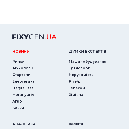
НОВИНИ
ДУМКИ ЕКСПЕРТIВ
Ринки
Машинобудування
Технології
Транспорт
Стартапи
Нерухомість
Енергетика
Рітейл
Нафта і газ
Телеком
Металургія
Хімічна
Агро
Банки
АНАЛIТИКА
валюта