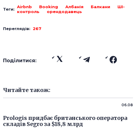
Airbnb
Booking
Албанія
Балкани
ШІ-
Теги:
контроль
орендодавець
Переглядів:
267
Поділитися:
Читайте також:
06.08
Prologis придбає британського оператора
складів Segro за $18,8 млрд