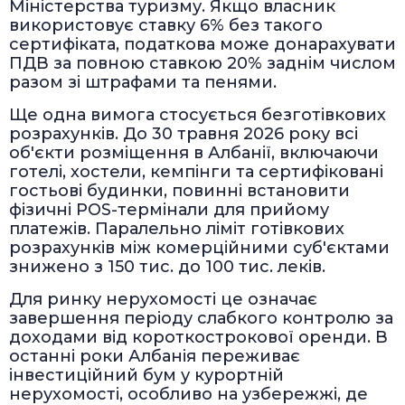
Міністерства туризму. Якщо власник
використовує ставку 6% без такого
сертифіката, податкова може донарахувати
ПДВ за повною ставкою 20% заднім числом
разом зі штрафами та пенями.
Ще одна вимога стосується безготівкових
розрахунків. До 30 травня 2026 року всі
об'єкти розміщення в Албанії, включаючи
готелі, хостели, кемпінги та сертифіковані
гостьові будинки, повинні встановити
фізичні POS-термінали для прийому
платежів. Паралельно ліміт готівкових
розрахунків між комерційними суб'єктами
знижено з 150 тис. до 100 тис. леків.
Для ринку нерухомості це означає
завершення періоду слабкого контролю за
доходами від короткострокової оренди. В
останні роки Албанія переживає
інвестиційний бум у курортній
нерухомості, особливо на узбережжі, де