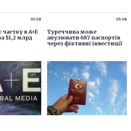
05.08
05.08
 частку в A+E
Туреччина може
за $1,2 млрд
анулювати 687 паспортів
через фіктивні інвестиції