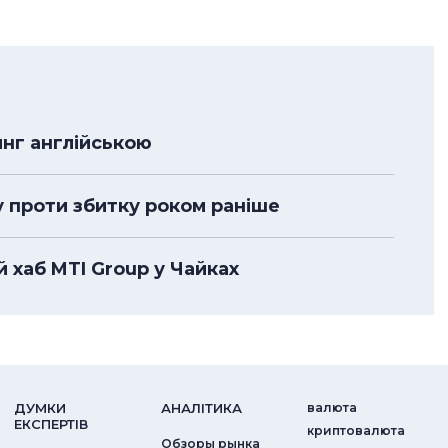
нг англійською
у проти збитку роком раніше
 хаб MTI Group у Чайках
ДУМКИ
АНАЛIТИКА
валюта
ЕКСПЕРТIВ
криптовалюта
Обзоры рынка