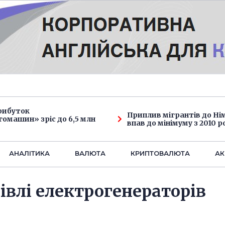
рибуток
Приплив мігрантів до Н
омашин» зріс до 6,5 млн
впав до мінімуму з 2010 р
АНАЛIТИКА
ВАЛЮТА
КРИПТОВАЛЮТА
АК
івлі електрогенераторів