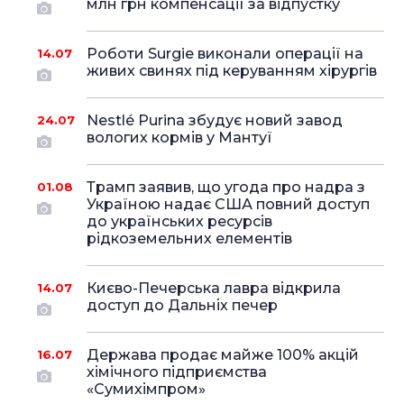
млн грн компенсації за відпустку
Роботи Surgie виконали операції на
14.07
живих свинях під керуванням хірургів
Nestlé Purina збудує новий завод
24.07
вологих кормів у Мантуї
Трамп заявив, що угода про надра з
01.08
Україною надає США повний доступ
до українських ресурсів
рідкоземельних елементів
Києво-Печерська лавра відкрила
14.07
доступ до Дальніх печер
Держава продає майже 100% акцій
16.07
хімічного підприємства
«Сумихімпром»