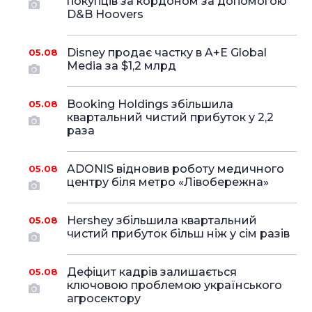
покупців за кордоном за допомогою
D&B Hoovers
Disney продає частку в A+E Global
05.08
Media за $1,2 млрд
Booking Holdings збільшила
05.08
квартальний чистий прибуток у 2,2
раза
ADONIS відновив роботу медичного
05.08
центру біля метро «Лівобережна»
Hershey збільшила квартальний
05.08
чистий прибуток більш ніж у сім разів
Дефіцит кадрів залишається
05.08
ключовою проблемою українського
агросектору