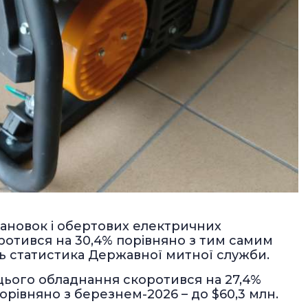
тановок і обертових електричних
коротився на 30,4% порівняно з тим самим
ить статистика Державної митної служби.
із цього обладнання скоротився на 27,4%
порівняно з березнем-2026 – до $60,3 млн.