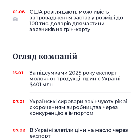
США розглядають можливість
01.08
запровадження застав у розмірі до
100 тис. доларів для частини
заявників на грін-карту
Огляд компаній
За підсумками 2025 року експорт
15.01
молочної продукції приніс Україні
$401 млн
Українські сировари закінчують рік зі
07.01
скороченням виробництва через
конкуренцію з імпортом
В Україні злетіли ціни на масло через
07.08
експорт