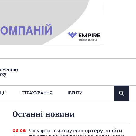
імеччини
оку
ЦІЇ
СТРАХУВАННЯ
IВЕНТИ
Останнi новини
Як українському експортеру знайти
06.08