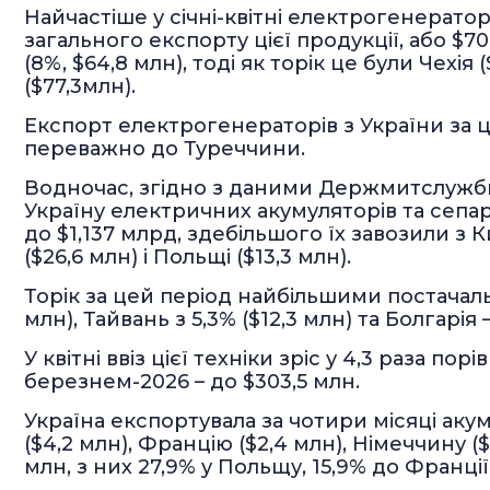
Найчастіше у січні-квітні електрогенератор
загального експорту цієї продукції, або $70,
(8%, $64,8 млн), тоді як торік це були Чехія 
($77,3млн).
Експорт електрогенераторів з України за ц
переважно до Туреччини.
Водночас, згідно з даними Держмитслужби,
Україну електричних акумуляторів та сепар
до $1,137 млрд, здебільшого їх завозили з Ки
($26,6 млн) і Польщі ($13,3 млн).
Торік за цей період найбільшими постачал
млн), Тайвань з 5,3% ($12,3 млн) та Болгарія –
У квітні ввіз цієї техніки зріс у 4,3 раза пор
березнем-2026 – до $303,5 млн.
Україна експортувала за чотири місяці аку
($4,2 млн), Францію ($2,4 млн), Німеччину ($
млн, з них 27,9% у Польщу, 15,9% до Франції