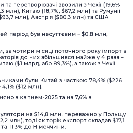
и та перетворювачі ввозили з Чехії (19,6%
3 млн), Китаю (18,7%, $67,2 млн) та Румунії
($93,7 млн), Австрія ($80,3 млн) та США
ей період був несуттєвим – $0,8 млн,
 за чотири місяці поточного року імпорт в
аторів до них збільшився майже у 4 раза –
таю ($1 млрд, або 89,3%), а також з Чехії
ьниками були Китай з часткою 78,4% ($226
 4,1% ($12 млн).
івняно з квітнем-2025 та на 7,6% з
мулятори на $14,8 млн, переважно у Польщу
2,2 млн), тоді як торік експорт складав $17,1
 та 11,3% до Німеччини.