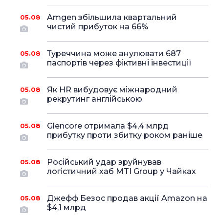
Amgen збільшила квартальний
05.08
чистий прибуток на 66%
Туреччина може анулювати 687
05.08
паспортів через фіктивні інвестиції
Як HR вибудовує міжнародний
05.08
рекрутинг англійською
Glencore отримала $4,4 млрд
05.08
прибутку проти збитку роком раніше
Російський удар зруйнував
05.08
логістичний хаб MTI Group у Чайках
Джефф Безос продав акції Amazon на
05.08
$4,1 млрд