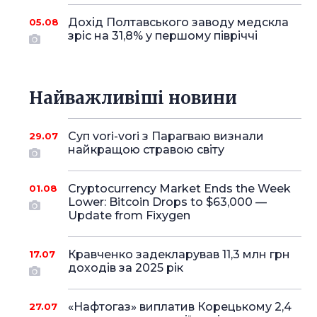
Дохід Полтавського заводу медскла
05.08
зріс на 31,8% у першому півріччі
Найважливіші новини
Суп vori-vori з Парагваю визнали
29.07
найкращою стравою світу
Cryptocurrency Market Ends the Week
01.08
Lower: Bitcoin Drops to $63,000 —
Update from Fixygen
Кравченко задекларував 11,3 млн грн
17.07
доходів за 2025 рік
«Нафтогаз» виплатив Корецькому 2,4
27.07