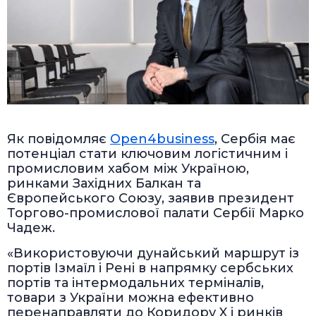
Як повідомляє
Оpen4business
, Сербія має
потенціал стати ключовим логістичним і
промисловим хабом між Україною,
ринками Західних Балкан та
Європейського Союзу, заявив президент
Торгово-промислової палати Сербії Марко
Чадеж.
«Використовуючи дунайський маршрут із
портів Ізмаїл і Рені в напрямку сербських
портів та інтермодальних терміналів,
товари з України можна ефективно
перенаправляти до Коридору X і ринків