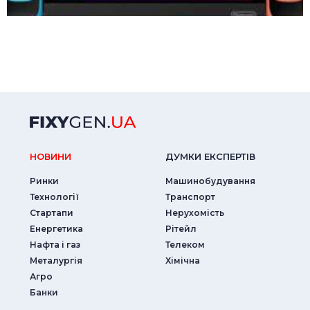
НОВИНИ
ДУМКИ ЕКСПЕРТIВ
Ринки
Машинобудування
Технології
Транспорт
Стартапи
Нерухомість
Енергетика
Рітейл
Нафта і газ
Телеком
Металургія
Хімічна
Агро
Банки