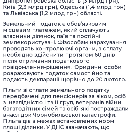
Дніпропетровська область (3 млрд грн),
Київ (2,3 млрд грн), Одеська (1,4 млрд грн)
та Львівська (1,2 млрд грн) області.
Земельний податок є обов’язковим
місцевим платежем, який сплачують
власники ділянок, паїв та постійні
землекористувачі. Фізособам нарахування
проводять контролюючі органи, а сплату
необхідно здійснити протягом 60 днів
після отримання податкового
повідомлення-рішення. Юридичні особи
розраховують податок самостійно та
подають декларації щорічно до 20 лютого.
Пільги зі сплати земельного податку
передбачені для пенсіонерів за віком, осіб
з інвалідністю I та II груп, ветеранів війни,
багатодітних сімей та осіб, які постраждали
внаслідок Чорнобильської катастрофи.
Пільга діє в межах встановлених норм
площі ділянки. У ДНС зазначають, що