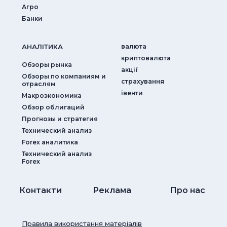
Агро
Банки
АНАЛIТИКА
валюта
криптовалюта
Обзоры рынка
акції
Обзоры по компаниям и
страхування
отраслям
iвенти
Макроэкономика
Обзор облигаций
Прогнозы и стратегия
Технический анализ
Forex аналитика
Технический анализ
Forex
Контакти
Реклама
Про нас
Правила використання матеріалів