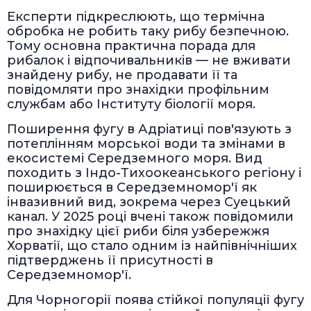
Експерти підкреслюють, що термічна
обробка не робить таку рибу безпечною.
Тому основна практична порада для
рибалок і відпочивальників — не вживати
знайдену рибу, не продавати її та
повідомляти про знахідки профільним
службам або Інституту біології моря.
Поширення фугу в Адріатиці пов'язують з
потеплінням морської води та змінами в
екосистемі Середземного моря. Вид
походить з Індо-Тихоокеанського регіону і
поширюється в Середземномор'ї як
інвазивний вид, зокрема через Суецький
канал. У 2025 році вчені також повідомили
про знахідку цієї риби біля узбережжя
Хорватії, що стало одним із найпівнічніших
підтверджень її присутності в
Середземномор'ї.
Для Чорногорії поява стійкої популяції фугу