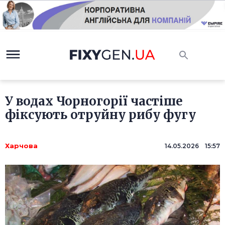
У водах Чорногорії частіше
фіксують отруйну рибу фугу
Харчова
14.05.2026 15:57