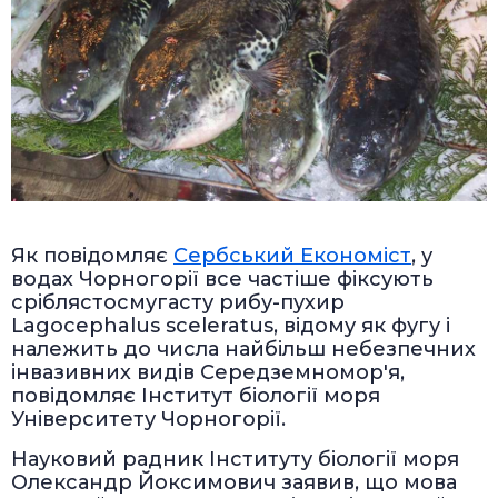
Як повідомляє
Сербський Економіст
, у
водах Чорногорії все частіше фіксують
сріблястосмугасту рибу-пухир
Lagocephalus sceleratus, відому як фугу і
належить до числа найбільш небезпечних
інвазивних видів Середземномор'я,
повідомляє Інститут біології моря
Університету Чорногорії.
Науковий радник Інституту біології моря
Олександр Йоксимович заявив, що мова