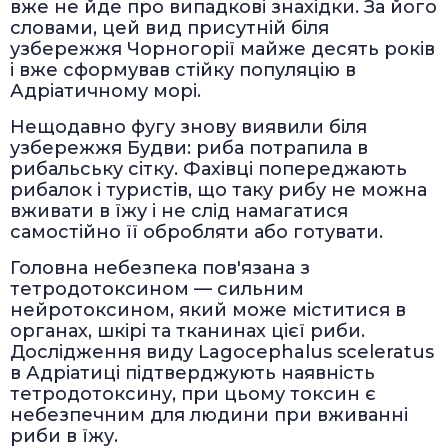
вже не йде про випадкові знахідки. За його
словами, цей вид присутній біля
узбережжя Чорногорії майже десять років
і вже сформував стійку популяцію в
Адріатичному морі.
Нещодавно фугу знову виявили біля
узбережжя Будви: риба потрапила в
рибальську сітку. Фахівці попереджають
рибалок і туристів, що таку рибу не можна
вживати в їжу і не слід намагатися
самостійно її обробляти або готувати.
Головна небезпека пов'язана з
тетродотоксином — сильним
нейротоксином, який може міститися в
органах, шкірі та тканинах цієї риби.
Дослідження виду Lagocephalus sceleratus
в Адріатиці підтверджують наявність
тетродотоксину, при цьому токсин є
небезпечним для людини при вживанні
риби в їжу.