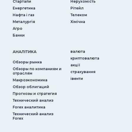
Стартапи
Нерухомість
Енергетика
Рітейл
Нафта і газ
Телеком
Металургія
Хімічна
Агро
Банки
АНАЛIТИКА
валюта
криптовалюта
Обзоры рынка
акції
Обзоры по компаниям и
страхування
отраслям
iвенти
Макроэкономика
Обзор облигаций
Прогнозы и стратегия
Технический анализ
Forex аналитика
Технический анализ
Forex