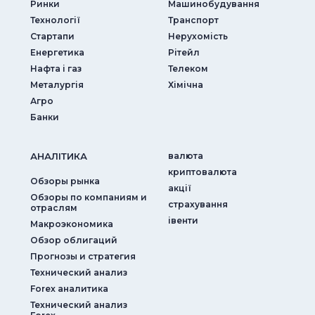
Ринки
Машинобудування
Технології
Транспорт
Стартапи
Нерухомість
Енергетика
Рітейл
Нафта і газ
Телеком
Металургія
Хімічна
Агро
Банки
АНАЛIТИКА
валюта
криптовалюта
Обзоры рынка
акції
Обзоры по компаниям и
страхування
отраслям
iвенти
Макроэкономика
Обзор облигаций
Прогнозы и стратегия
Технический анализ
Forex аналитика
Технический анализ