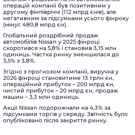
операцій компанії був позитивним у
другому фінпівріччі (112 млрд єнів), але
негативним за підсумками усього фінроку
(мінус 480,8 млрд єн).
Глобальний роздрібний продаж
автомобілів Nissan у 2025 фінроці
скоротився на 5,8% і становив 3,15 млн
одиниць. Частка ринку зменшилася до
3,5% з 3,8%.
Згідно з прогнозом компанії, виручка у
2026 фінроці становитиме 13 трлн єн,
операційний прибуток – 200 млрд єн,
чистий прибуток – 20 млрд єн, продаж
машин – 3,3 млн одиниць.
Акції Nissan подорожчали на 4,3% за
підсумками торгів у середу. Звітність було
опубліковано після закриття ринку.