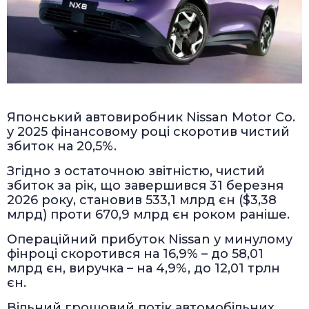
Японський автовиробник Nissan Motor Co.
у 2025 фінансовому році скоротив чистий
збиток на 20,5%.
Згідно з остаточною звітністю, чистий
збиток за рік, що завершився 31 березня
2026 року, становив 533,1 млрд єн ($3,38
млрд) проти 670,9 млрд єн роком раніше.
Операційний прибуток Nissan у минулому
фінроці скоротився на 16,9% – до 58,01
млрд єн, виручка – на 4,9%, до 12,01 трлн
єн.
Вільний грошовий потік автомобільних