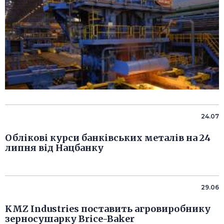
24.07
Облікові курси банківських металів на 24
липня від Нацбанку
29.06
KMZ Industries поставить агровиробнику
зерносушарку Brice-Baker