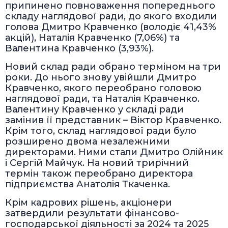
припинено повноваження попереднього
складу наглядової ради, до якого входили
голова Дмитро Кравченко (володіє 41,43%
акцій), Наталія Кравченко (7,06%) та
Валентина Кравченко (3,93%).
Новий склад ради обрано терміном на три
роки. До нього знову увійшли Дмитро
Кравченко, якого переобрано головою
наглядової ради, та Наталія Кравченко.
Валентину Кравченко у складі ради
замінив її представник – Віктор Кравченко.
Крім того, склад наглядової ради було
розширено двома незалежними
директорами. Ними стали Дмитро Олійник
і Сергій Майчук. На новий трирічний
термін також переобрано директора
підприємства Анатолія Ткаченка.
Крім кадрових рішень, акціонери
затвердили результати фінансово-
господарської діяльності за 2024 та 2025