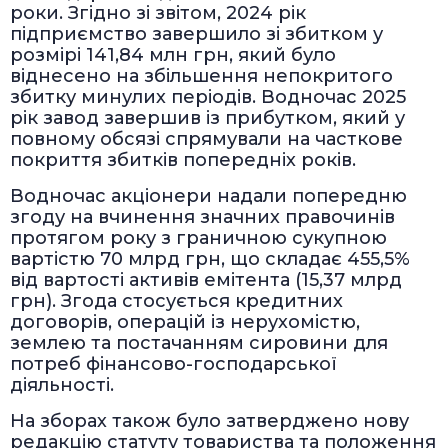
роки. Згідно зі звітом, 2024 рік
підприємство завершило зі збитком у
розмірі 141,84 млн грн, який було
віднесено на збільшення непокритого
збитку минулих періодів. Водночас 2025
рік завод завершив із прибутком, який у
повному обсязі спрямували на часткове
покриття збитків попередніх років.
Водночас акціонери надали попередню
згоду на вчинення значних правочинів
протягом року з граничною сукупною
вартістю 70 млрд грн, що складає 455,5%
від вартості активів емітента (15,37 млрд
грн). Згода стосується кредитних
договорів, операцій із нерухомістю,
землею та постачанням сировини для
потреб фінансово-господарської
діяльності.
На зборах також було затверджено нову
редакцію статуту товариства та положення