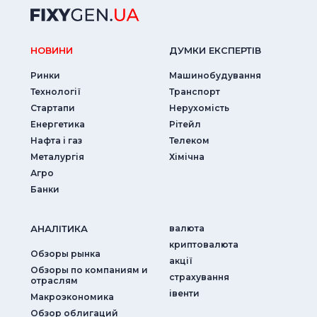
НОВИНИ
ДУМКИ ЕКСПЕРТIВ
Ринки
Машинобудування
Технології
Транспорт
Стартапи
Нерухомість
Енергетика
Рітейл
Нафта і газ
Телеком
Металургія
Хімічна
Агро
Банки
АНАЛIТИКА
валюта
криптовалюта
Обзоры рынка
акції
Обзоры по компаниям и
страхування
отраслям
iвенти
Макроэкономика
Обзор облигаций