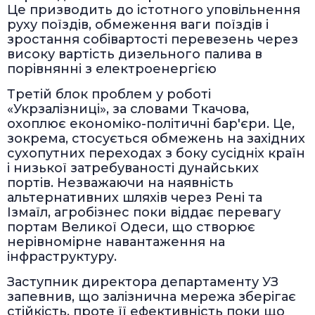
Це призводить до істотного уповільнення
руху поїздів, обмеження ваги поїздів і
зростання собівартості перевезень через
високу вартість дизельного палива в
порівнянні з електроенергією
Третій блок проблем у роботі
«Укрзалізниці», за словами Ткачова,
охоплює економіко-політичні бар'єри. Це,
зокрема, стосується обмежень на західних
сухопутних переходах з боку сусідніх країн
і низької затребуваності дунайських
портів. Незважаючи на наявність
альтернативних шляхів через Рені та
Ізмаїл, агробізнес поки віддає перевагу
портам Великої Одеси, що створює
нерівномірне навантаження на
інфраструктуру.
Заступник директора департаменту УЗ
запевнив, що залізнична мережа зберігає
стійкість, проте її ефективність поки що