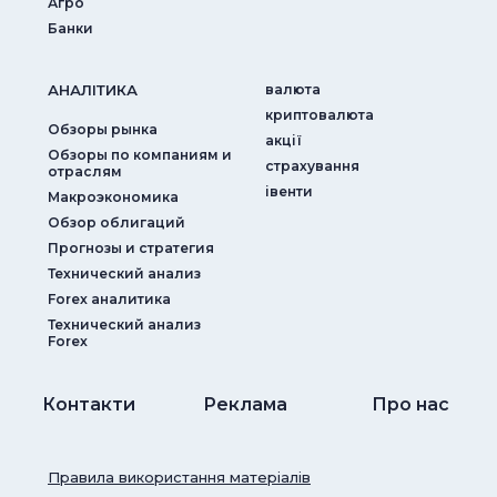
Агро
Банки
АНАЛIТИКА
валюта
криптовалюта
Обзоры рынка
акції
Обзоры по компаниям и
страхування
отраслям
iвенти
Макроэкономика
Обзор облигаций
Прогнозы и стратегия
Технический анализ
Forex аналитика
Технический анализ
Forex
Контакти
Реклама
Про нас
Правила використання матеріалів