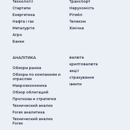
Технології
Транспорт
Стартапи
Нерухомість
Енергетика
Рітейл
Нафта і газ
Телеком
Металургія
Хімічна
Агро
Банки
АНАЛIТИКА
валюта
криптовалюта
Обзоры рынка
акції
Обзоры по компаниям и
страхування
отраслям
iвенти
Макроэкономика
Обзор облигаций
Прогнозы и стратегия
Технический анализ
Forex аналитика
Технический анализ
Forex