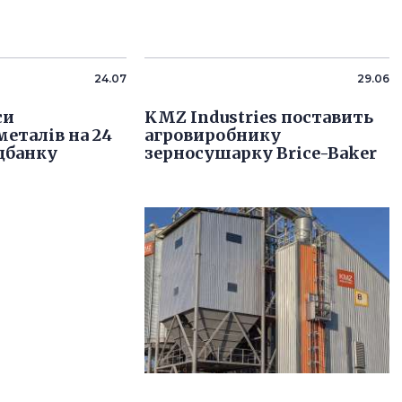
24.07
29.06
си
KMZ Industries поставить
металів на 24
агровиробнику
цбанку
зерносушарку Brice-Baker