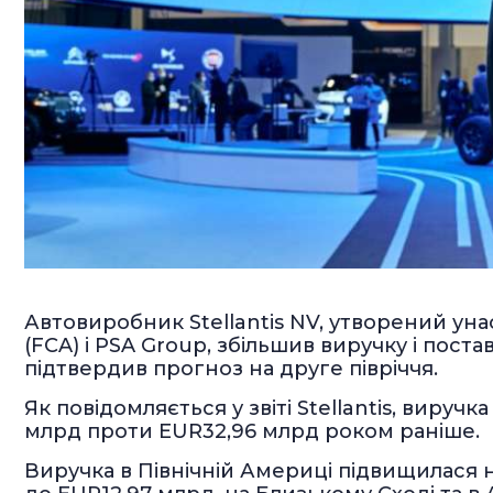
Автовиробник Stellantis NV, утворений унас
(FCA) і PSA Group, збільшив виручку і поста
підтвердив прогноз на друге півріччя.
Як повідомляється у звіті Stellantis, виручк
млрд проти EUR32,96 млрд роком раніше.
Виручка в Північній Америці підвищилася на