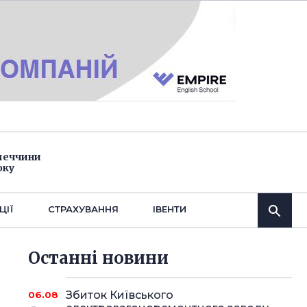
імеччини
оку
ЦІЇ
СТРАХУВАННЯ
IВЕНТИ
Останнi новини
Збиток Київського
06.08