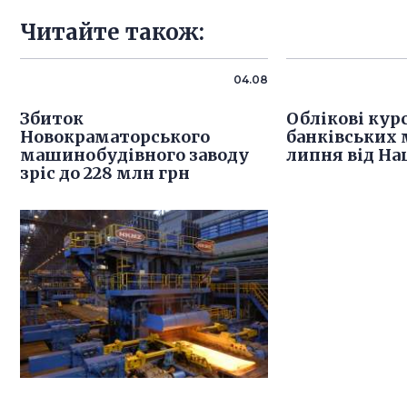
Читайте також:
04.08
Збиток
Облікові кур
Новокраматорського
банківських 
машинобудівного заводу
липня від На
зріс до 228 млн грн