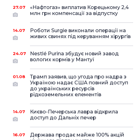
«Нафтогаз» виплатив Корецькому 2,4
27.07
млн грн компенсації за відпустку
Роботи Surgie виконали операції на
14.07
живих свинях під керуванням хірургів
Nestlé Purina збудує новий завод
24.07
вологих кормів у Мантуї
Трамп заявив, що угода про надра з
01.08
Україною надає США повний доступ
до українських ресурсів
рідкоземельних елементів
Києво-Печерська лавра відкрила
14.07
доступ до Дальніх печер
Держава продає майже 100% акцій
16.07