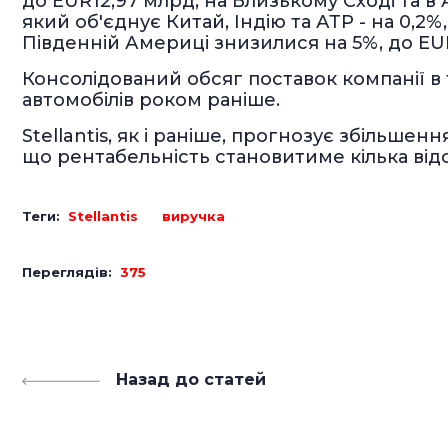
до EUR12,97 млрд, на Близькому Сході та в А
який об'єднує Китай, Індію та АТР - на 0,2
Південній Америці знизилися на 5%, до EU
Консолідований обсяг поставок компанії в тр
автомобілів роком раніше.
Stellantis, як і раніше, прогнозує збільшенн
що рентабельність становитиме кілька відс
Теги:
Stellantis
виручка
Переглядів:
375
Назад до статей