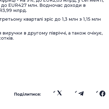
фриці - на 9%, до EUR2,05 млрд, у сегменті,
%, до EUR427 млн. Водночас доходи в
R3,99 млрд.
етьому кварталі зріс до 1,3 млн з 1,15 млн
я виручки в другому півріччі, а також очікує,
отків.
Поділитися: