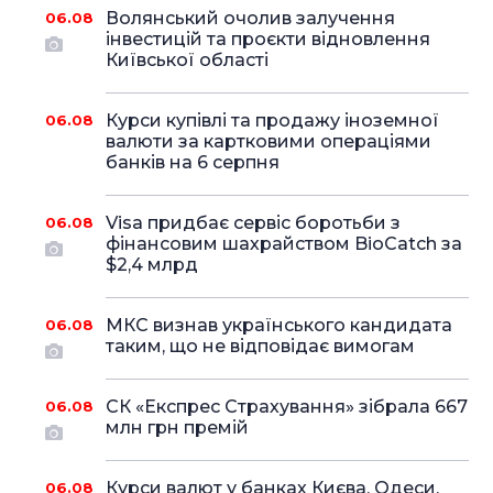
Волянський очолив залучення
06.08
інвестицій та проєкти відновлення
Київської області
Курси купівлі та продажу іноземної
06.08
валюти за картковими операціями
банків на 6 серпня
Visa придбає сервіс боротьби з
06.08
фінансовим шахрайством BioCatch за
$2,4 млрд
МКС визнав українського кандидата
06.08
таким, що не відповідає вимогам
СК «Експрес Страхування» зібрала 667
06.08
млн грн премій
Курси валют у банках Києва, Одеси,
06.08