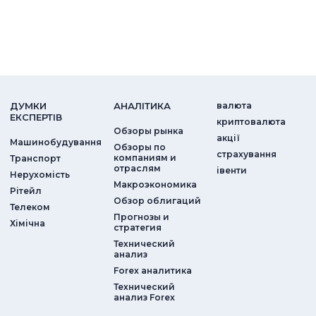
ДУМКИ
АНАЛIТИКА
валюта
ЕКСПЕРТIВ
криптовалюта
Обзоры рынка
акції
Машинобудування
Обзоры по
страхування
компаниям и
Транспорт
отраслям
iвенти
Нерухомість
Макроэкономика
Рітейл
Обзор облигаций
Телеком
Прогнозы и
Хімічна
стратегия
Технический
анализ
Forex аналитика
Технический
анализ Forex