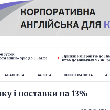
рибуток
Приплив мігрантів до Н
омашин» зріс до 6,5 млн
впав до мінімуму з 2010 р
АНАЛIТИКА
ВАЛЮТА
КРИПТОВАЛЮТА
АК
чку і поставки на 13%
31.10.2025 12:45