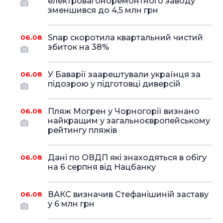
електровагоноремонтного заводу
зменшився до 4,5 млн грн
Snap скоротила квартальний чистий
06.08
збиток на 38%
У Баварії заарештували українця за
06.08
підозрою у підготовці диверсій
Пляж Могрен у Чорногорії визнано
06.08
найкращим у загальноєвропейському
рейтингу пляжів
Дані по ОВДП які знаходяться в обігу
06.08
на 6 серпня від Нацбанку
ВАКС визначив Стефанішиній заставу
06.08
у 6 млн грн