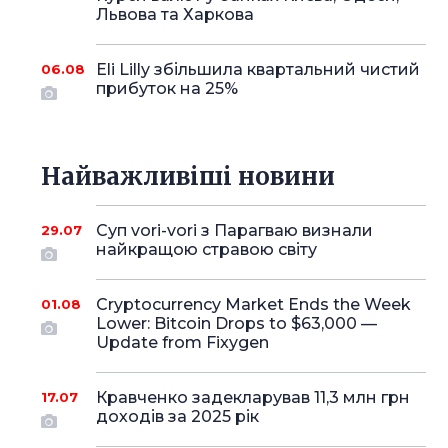
Львова та Харкова
Eli Lilly збільшила квартальний чистий
06.08
прибуток на 25%
Найважливіші новини
Суп vori-vori з Парагваю визнали
29.07
найкращою стравою світу
Cryptocurrency Market Ends the Week
01.08
Lower: Bitcoin Drops to $63,000 —
Update from Fixygen
Кравченко задекларував 11,3 млн грн
17.07
доходів за 2025 рік