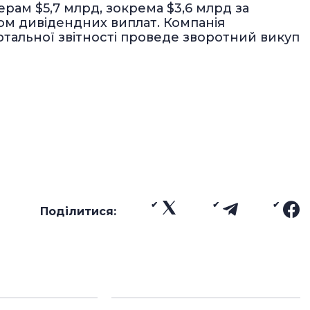
ерам $5,7 млрд, зокрема $3,6 млрд за
яхом дивідендних виплат. Компанія
артальної звітності проведе зворотний викуп
Поділитися: