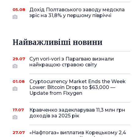
Дохід Полтавського заводу медскла
05.08
зріс на 31,8% у першому півріччі
Найважливіші новини
Суп vori-vori з Парагваю визнали
29.07
найкращою стравою світу
Cryptocurrency Market Ends the Week
01.08
Lower: Bitcoin Drops to $63,000 —
Update from Fixygen
Кравченко задекларував 11,3 млн грн
17.07
доходів за 2025 рік
«Нафтогаз» виплатив Корецькому 2,4
27.07