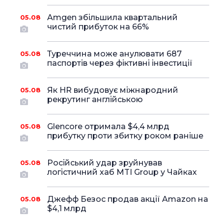
Amgen збільшила квартальний
05.08
чистий прибуток на 66%
Туреччина може анулювати 687
05.08
паспортів через фіктивні інвестиції
Як HR вибудовує міжнародний
05.08
рекрутинг англійською
Glencore отримала $4,4 млрд
05.08
прибутку проти збитку роком раніше
Російський удар зруйнував
05.08
логістичний хаб MTI Group у Чайках
Джефф Безос продав акції Amazon на
05.08
$4,1 млрд