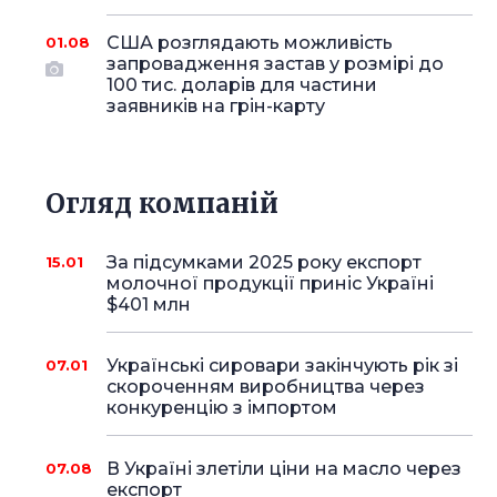
США розглядають можливість
01.08
запровадження застав у розмірі до
100 тис. доларів для частини
заявників на грін-карту
Огляд компаній
За підсумками 2025 року експорт
15.01
молочної продукції приніс Україні
$401 млн
Українські сировари закінчують рік зі
07.01
скороченням виробництва через
конкуренцію з імпортом
В Україні злетіли ціни на масло через
07.08
експорт