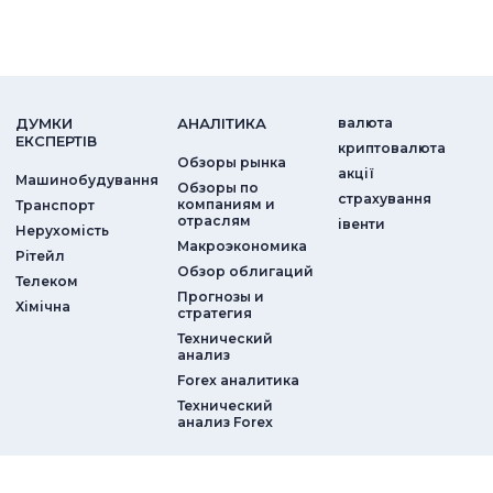
ДУМКИ
АНАЛIТИКА
валюта
ЕКСПЕРТIВ
криптовалюта
Обзоры рынка
акції
Машинобудування
Обзоры по
страхування
компаниям и
Транспорт
отраслям
iвенти
Нерухомість
Макроэкономика
Рітейл
Обзор облигаций
Телеком
Прогнозы и
Хімічна
стратегия
Технический
анализ
Forex аналитика
Технический
анализ Forex