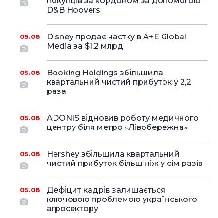
покупців за кордоном за допомогою
D&B Hoovers
Disney продає частку в A+E Global
05.08
Media за $1,2 млрд
Booking Holdings збільшила
05.08
квартальний чистий прибуток у 2,2
раза
ADONIS відновив роботу медичного
05.08
центру біля метро «Лівобережна»
Hershey збільшила квартальний
05.08
чистий прибуток більш ніж у сім разів
Дефіцит кадрів залишається
05.08
ключовою проблемою українського
агросектору