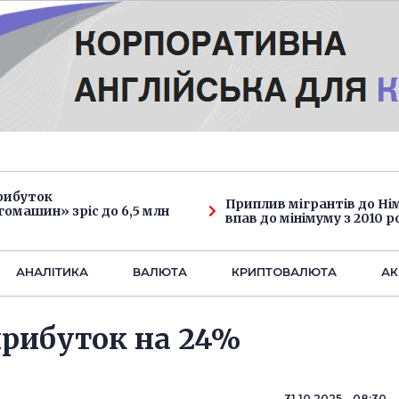
рибуток
Приплив мігрантів до Н
омашин» зріс до 6,5 млн
впав до мінімуму з 2010 р
АНАЛIТИКА
ВАЛЮТА
КРИПТОВАЛЮТА
АК
прибуток на 24%
31.10.2025 08:30