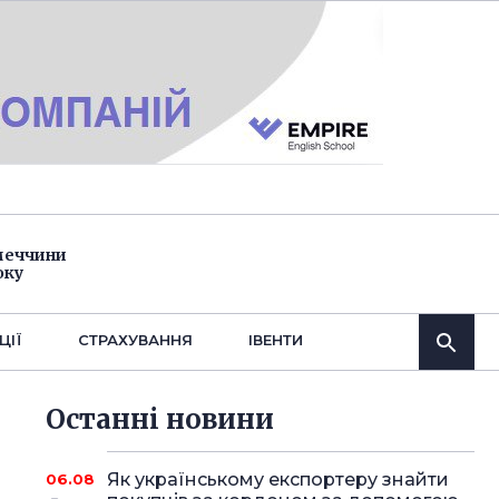
імеччини
оку
ЦІЇ
СТРАХУВАННЯ
IВЕНТИ
Останнi новини
Як українському експортеру знайти
06.08