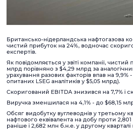
Британсько-нідерландська нафтогазова ком
чистий прибуток на 24%, водночас скориг
експертів.
Як повідомляється у звіті компанії, чистий
млрд порівняно з $4,29 млрд за аналогічн
урахування разових факторів впав на 9,9% 
опитаних LSEG аналітиків у $5,05 млрд).
Скоригований EBITDA знизився на 7,7% і ск
Виручка зменшилася на 4,1% - до $68,15 мл
Обсяг видобутку вуглеводнів у третьому кв
нафтового еквівалента на добу проти 2,801 
раніше і 2,682 млн б.н.е. у другому квартал