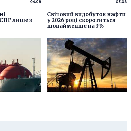
04.08
03.08
ні
Світовий видобуток нафти
СПГ лише з
у 2026 році скоротиться
щонайменше на 3%