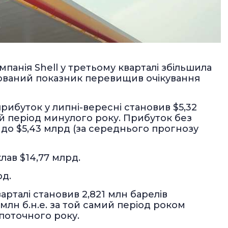
панія Shell у третьому кварталі збільшила
ований показник перевищив очікування
 прибуток у липні-вересні становив $5,32
ий період минулого року. Прибуток без
- до $5,43 млрд (за середнього прогнозу
лав $14,77 млрд.
рд.
арталі становив 2,821 млн барелів
млн б.н.е. за той самий період роком
і поточного року.