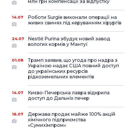
млн грн компенсації за відпустку
Роботи Surgie виконали операції на
14.07
живих свинях під керуванням хірургів
Nestlé Purina збудує новий завод
24.07
вологих кормів у Мантуї
Трамп заявив, що угода про надра з
01.08
Україною надає США повний доступ
до українських ресурсів
рідкоземельних елементів
Києво-Печерська лавра відкрила
14.07
доступ до Дальніх печер
Держава продає майже 100% акцій
16.07
хімічного підприємства
«Сумихімпром»