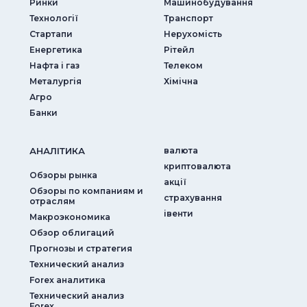
Ринки
Машинобудування
Технології
Транспорт
Стартапи
Нерухомість
Енергетика
Рітейл
Нафта і газ
Телеком
Металургія
Хімічна
Агро
Банки
АНАЛIТИКА
валюта
криптовалюта
Обзоры рынка
акції
Обзоры по компаниям и
страхування
отраслям
iвенти
Макроэкономика
Обзор облигаций
Прогнозы и стратегия
Технический анализ
Forex аналитика
Технический анализ
Forex