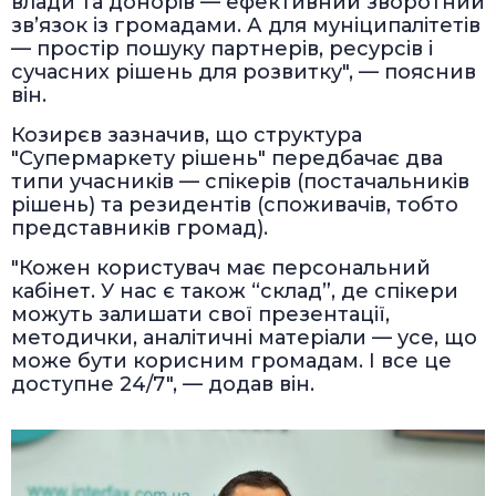
влади та донорів — ефективний зворотний
зв’язок із громадами. А для муніципалітетів
— простір пошуку партнерів, ресурсів і
сучасних рішень для розвитку", — пояснив
він.
Козирєв зазначив, що структура
"Супермаркету рішень" передбачає два
типи учасників — спікерів (постачальників
рішень) та резидентів (споживачів, тобто
представників громад).
"Кожен користувач має персональний
кабінет. У нас є також “склад”, де спікери
можуть залишати свої презентації,
методички, аналітичні матеріали — усе, що
може бути корисним громадам. І все це
доступне 24/7", — додав він.