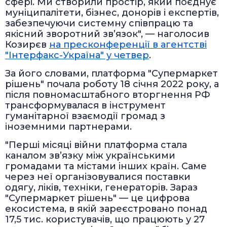
сфері. Ми створили простір, який поєднує
муніципалітети, бізнес, донорів і експертів,
забезпечуючи системну співпрацю та
якісний зворотний зв’язок", — наголосив
Козирєв
на пресконференції в агентстві
"Інтерфакс-Україна" у четвер
.
За його словами, платформа "Супермаркет
рішень" почала роботу 18 січня 2022 року, а
після повномасштабного вторгнення РФ
трансформувалася в інструмент
гуманітарної взаємодії громад з
іноземними партнерами.
"Перші місяці війни платформа стала
каналом зв’язку між українськими
громадами та містами інших країн. Саме
через неї організовувалися поставки
одягу, ліків, техніки, генераторів. Зараз
"Супермаркет рішень" — це цифрова
екосистема, в якій зареєстровано понад
17,5 тис. користувачів, що працюють у 27