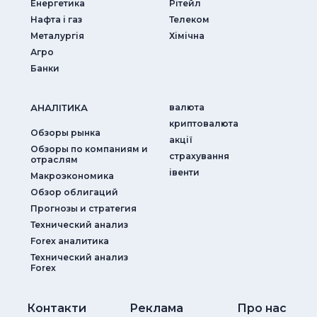
Енергетика
Рітейл
Нафта і газ
Телеком
Металургія
Хімічна
Агро
Банки
АНАЛIТИКА
валюта
криптовалюта
Обзоры рынка
акції
Обзоры по компаниям и
страхування
отраслям
iвенти
Макроэкономика
Обзор облигаций
Прогнозы и стратегия
Технический анализ
Forex аналитика
Технический анализ
Forex
Контакти
Реклама
Про нас