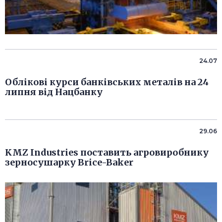
24.07
Облікові курси банківських металів на 24
липня від Нацбанку
29.06
KMZ Industries поставить агровиробнику
зерносушарку Brice-Baker