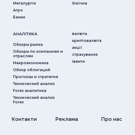
Металургія
Хімічна
Агро
Банки
АНАЛIТИКА
валюта
криптовалюта
Обзоры рынка
акції
Обзоры по компаниям и
страхування
отраслям
iвенти
Макроэкономика
Обзор облигаций
Прогнозы и стратегия
Технический анализ
Forex аналитика
Технический анализ
Forex
Контакти
Реклама
Про нас