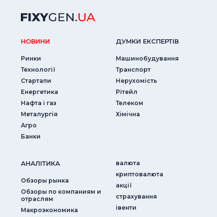
НОВИНИ
ДУМКИ ЕКСПЕРТIВ
Ринки
Машинобудування
Технології
Транспорт
Стартапи
Нерухомість
Енергетика
Рітейл
Нафта і газ
Телеком
Металургія
Хімічна
Агро
Банки
АНАЛIТИКА
валюта
криптовалюта
Обзоры рынка
акції
Обзоры по компаниям и
страхування
отраслям
iвенти
Макроэкономика