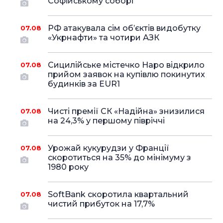
Софійському соборі
РФ атакувала сім об’єктів видобутку
07.08
«Укрнафти» та чотири АЗК
Сицилійське містечко Наро відкрило
07.08
прийом заявок на купівлю покинутих
будинків за EUR1
Чисті премії СК «Надійна» знизилися
07.08
на 24,3% у першому півріччі
Урожай кукурудзи у Франції
07.08
скоротиться на 35% до мінімуму з
1980 року
SoftBank скоротила квартальний
07.08
чистий прибуток на 17,7%