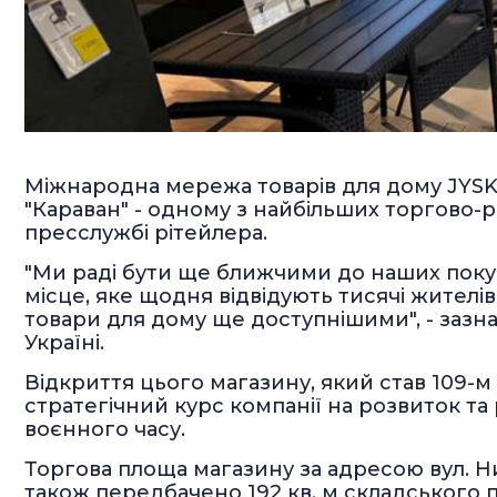
Міжнародна мережа товарів для дому JYSK 
"Караван" - одному з найбільших торгово-
пресслужбі рітейлера.
"Ми раді бути ще ближчими до наших покуп
місце, яке щодня відвідують тисячі жителів
товари для дому ще доступнішими", - зазна
Україні.
Відкриття цього магазину, який став 109-м 
стратегічний курс компанії на розвиток та
воєнного часу.
Торгова площа магазину за адресою вул. Ни
також передбачено 192 кв. м складського 