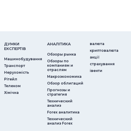
ДУМКИ
АНАЛIТИКА
валюта
ЕКСПЕРТIВ
криптовалюта
Обзоры рынка
акції
Машинобудування
Обзоры по
страхування
компаниям и
Транспорт
отраслям
iвенти
Нерухомість
Макроэкономика
Рітейл
Обзор облигаций
Телеком
Прогнозы и
Хімічна
стратегия
Технический
анализ
Forex аналитика
Технический
анализ Forex