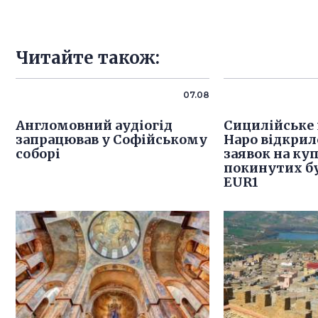
Читайте також:
07.08
Англомовний аудіогід
Сицилійське
запрацював у Софійському
Наро відкри
соборі
заявок на ку
покинутих бу
EUR1