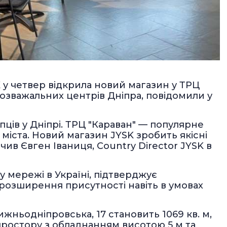
у четвер відкрила новий магазин у ТРЦ
розважальних центрів Дніпра, повідомили у
ців у Дніпрі. ТРЦ "Караван" — популярне
 міста. Новий магазин JYSK зробить якісні
чив Євген Іваниця, Country Director JYSK в
у мережі в Україні, підтверджує
 розширення присутності навіть в умовах
жньодніпровська, 17 становить 1069 кв. м,
простору з обладнанням висотою 5 м та