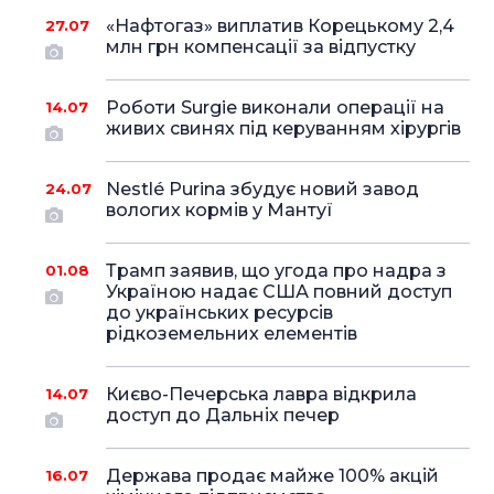
«Нафтогаз» виплатив Корецькому 2,4
27.07
млн грн компенсації за відпустку
Роботи Surgie виконали операції на
14.07
живих свинях під керуванням хірургів
Nestlé Purina збудує новий завод
24.07
вологих кормів у Мантуї
Трамп заявив, що угода про надра з
01.08
Україною надає США повний доступ
до українських ресурсів
рідкоземельних елементів
Києво-Печерська лавра відкрила
14.07
доступ до Дальніх печер
Держава продає майже 100% акцій
16.07