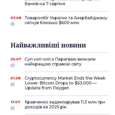
банків на 7 серпня
Товарообіг України та Азербайджану
07.08
сягнув близько $600 млн
Найважливіші новини
Суп vori-vori з Парагваю визнали
29.07
найкращою стравою світу
Cryptocurrency Market Ends the Week
01.08
Lower: Bitcoin Drops to $63,000 —
Update from Fixygen
Кравченко задекларував 11,3 млн грн
17.07
доходів за 2025 рік