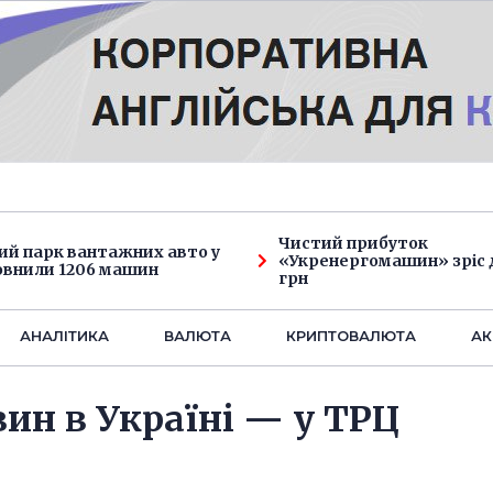
Чистий прибуток
ий парк вантажних авто у
«Укренергомашин» зріс д
овнили 1206 машин
грн
АНАЛIТИКА
ВАЛЮТА
КРИПТОВАЛЮТА
АК
зин в Україні — у ТРЦ