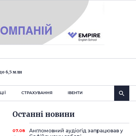
о 6,5 млн
ЦІЇ
СТРАХУВАННЯ
IВЕНТИ
Останнi новини
Англомовний аудіогід запрацював у
07.08