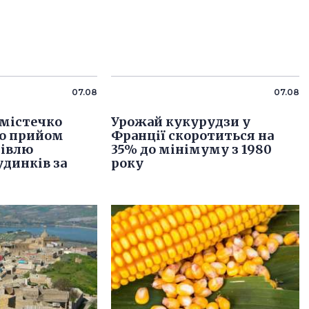
07.08
07.08
 містечко
Урожай кукурудзи у
ло прийом
Франції скоротиться на
півлю
35% до мінімуму з 1980
динків за
року