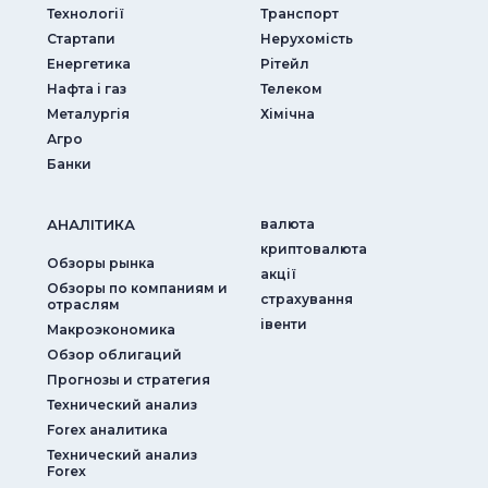
Технології
Транспорт
Стартапи
Нерухомість
Енергетика
Рітейл
Нафта і газ
Телеком
Металургія
Хімічна
Агро
Банки
АНАЛIТИКА
валюта
криптовалюта
Обзоры рынка
акції
Обзоры по компаниям и
страхування
отраслям
iвенти
Макроэкономика
Обзор облигаций
Прогнозы и стратегия
Технический анализ
Forex аналитика
Технический анализ
Forex