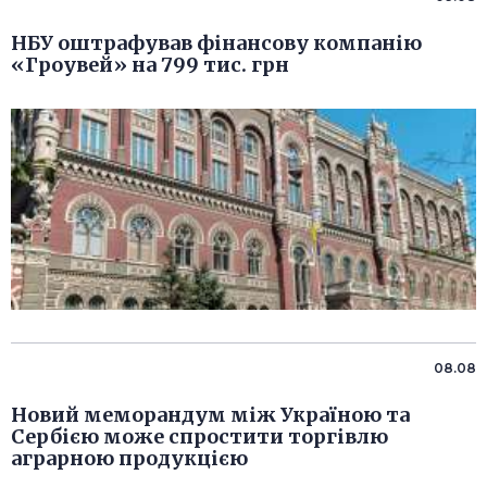
НБУ оштрафував фінансову компанію
«Гроувей» на 799 тис. грн
08.08
Новий меморандум між Україною та
Сербією може спростити торгівлю
аграрною продукцією