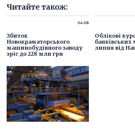
Читайте також:
04.08
Збиток
Облікові кур
Новокраматорського
банківських 
машинобудівного заводу
липня від На
зріс до 228 млн грн