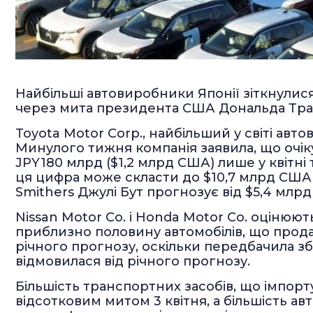
Найбільші автовиробники Японії зіткнулися
через мита президента США Дональда Тра
Toyota Motor Corp., найбільший у світі ав
Минулого тижня компанія заявила, що очіку
JPY180 млрд ($1,2 млрд США) лише у квітні 
ця цифра може скласти до $10,7 млрд США 
Smithers Джулі Бут прогнозує від $5,4 млр
Nissan Motor Co. і Honda Motor Co. оцінюют
приблизно половину автомобілів, що прода
річного прогнозу, оскільки передбачила зб
відмовилася від річного прогнозу.
Більшість транспортних засобів, що імпорт
відсотковим митом 3 квітня, а більшість ав