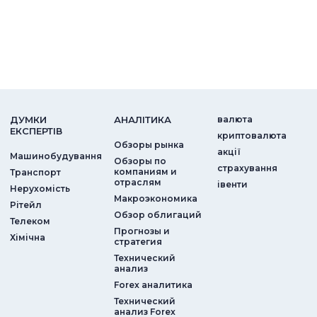
ДУМКИ
АНАЛIТИКА
валюта
ЕКСПЕРТIВ
криптовалюта
Обзоры рынка
акції
Машинобудування
Обзоры по
страхування
компаниям и
Транспорт
отраслям
iвенти
Нерухомість
Макроэкономика
Рітейл
Обзор облигаций
Телеком
Прогнозы и
Хімічна
стратегия
Технический
анализ
Forex аналитика
Технический
анализ Forex