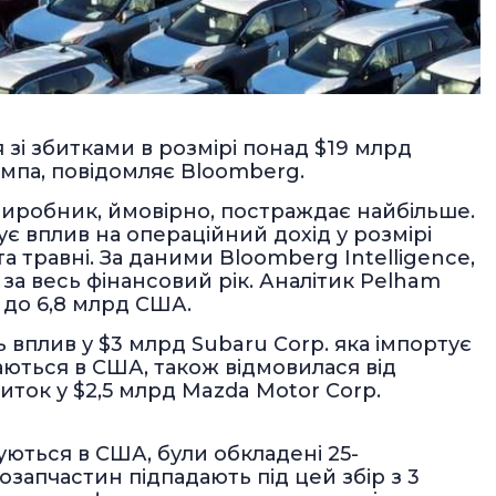
 зі збитками в розмірі понад $19 млрд
мпа, повідомляє Bloomberg.
товиробник, ймовірно, постраждає найбільше.
є вплив на операційний дохід у розмірі
та травні. За даними Bloomberg Intelligence,
за весь фінансовий рік. Аналітик Pelham
д до 6,8 млрд США.
ь вплив у $3 млрд Subaru Corp. яка імпортує
ються в США, також відмовилася від
иток у $2,5 млрд Mazda Motor Corp.
уються в США, були обкладені 25-
тозапчастин підпадають під цей збір з 3