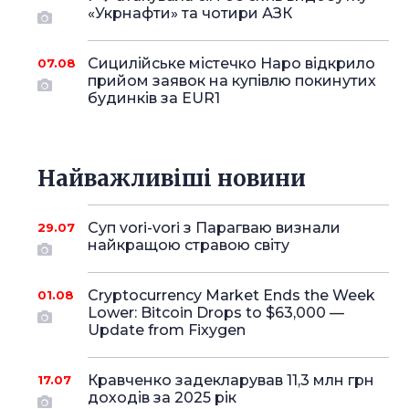
«Укрнафти» та чотири АЗК
Сицилійське містечко Наро відкрило
07.08
прийом заявок на купівлю покинутих
будинків за EUR1
Найважливіші новини
Суп vori-vori з Парагваю визнали
29.07
найкращою стравою світу
Cryptocurrency Market Ends the Week
01.08
Lower: Bitcoin Drops to $63,000 —
Update from Fixygen
Кравченко задекларував 11,3 млн грн
17.07
доходів за 2025 рік