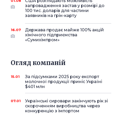
США розглядають можливість
01.08
запровадження застав у розмірі до
100 тис. доларів для частини
заявників на грін-карту
Держава продає майже 100% акцій
16.07
хімічного підприємства
«Сумихімпром»
Огляд компаній
За підсумками 2025 року експорт
15.01
молочної продукції приніс Україні
$401 млн
Українські сировари закінчують рік зі
07.01
скороченням виробництва через
конкуренцію з імпортом