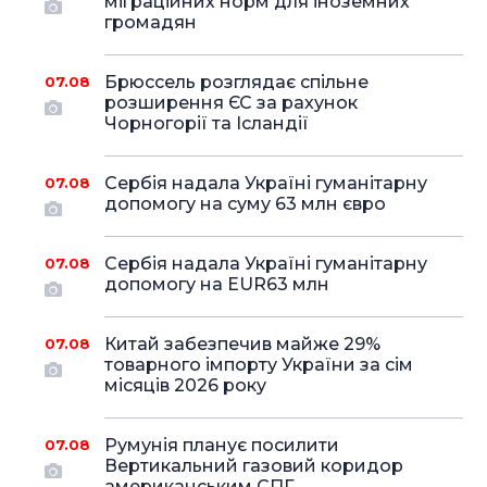
міграційних норм для іноземних
громадян
Брюссель розглядає спільне
07.08
розширення ЄС за рахунок
Чорногорії та Ісландії
Сербія надала Україні гуманітарну
07.08
допомогу на суму 63 млн євро
Сербія надала Україні гуманітарну
07.08
допомогу на EUR63 млн
Китай забезпечив майже 29%
07.08
товарного імпорту України за сім
місяців 2026 року
Румунія планує посилити
07.08
Вертикальний газовий коридор
американським СПГ