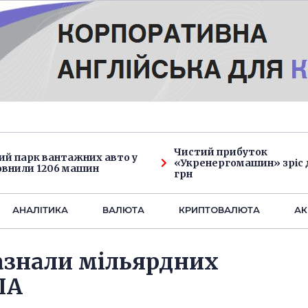
Чистий прибуток
ий парк вантажних авто у
«Укренергомашин» зріс д
овнили 1206 машин
грн
АНАЛIТИКА
ВАЛЮТА
КРИПТОВАЛЮТА
АК
азнали мільярдних
ША