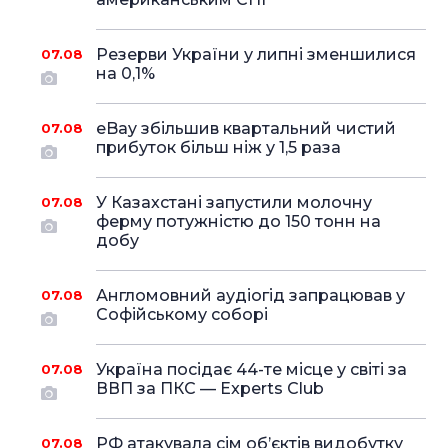
Резерви України у липні зменшилися
07.08
на 0,1%
eBay збільшив квартальний чистий
07.08
прибуток більш ніж у 1,5 раза
У Казахстані запустили молочну
07.08
ферму потужністю до 150 тонн на
добу
Англомовний аудіогід запрацював у
07.08
Софійському соборі
Україна посідає 44-те місце у світі за
07.08
ВВП за ПКС — Experts Club
РФ атакувала сім об’єктів видобутку
07.08