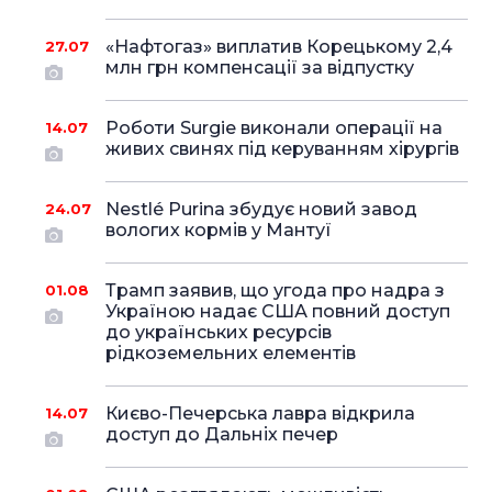
«Нафтогаз» виплатив Корецькому 2,4
27.07
млн грн компенсації за відпустку
Роботи Surgie виконали операції на
14.07
живих свинях під керуванням хірургів
Nestlé Purina збудує новий завод
24.07
вологих кормів у Мантуї
Трамп заявив, що угода про надра з
01.08
Україною надає США повний доступ
до українських ресурсів
рідкоземельних елементів
Києво-Печерська лавра відкрила
14.07
доступ до Дальніх печер