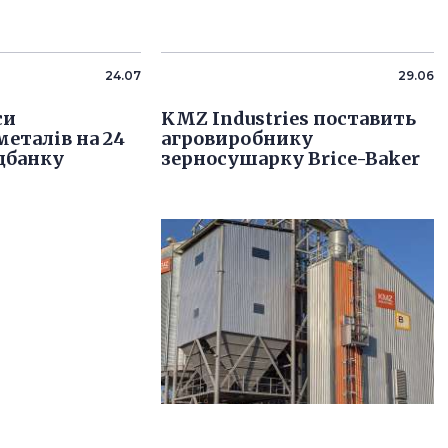
24.07
29.06
си
KMZ Industries поставить
металів на 24
агровиробнику
цбанку
зерносушарку Brice-Baker