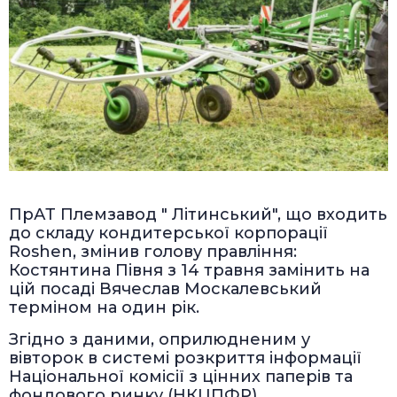
ПрАТ Племзавод " Літинський", що входить
до складу кондитерської корпорації
Roshen, змінив голову правління:
Костянтина Півня з 14 травня замінить на
цій посаді Вячеслав Москалевський
терміном на один рік.
Згідно з даними, оприлюдненим у
вівторок в системі розкриття інформації
Національної комісії з цінних паперів та
фондового ринку (НКЦПФР),