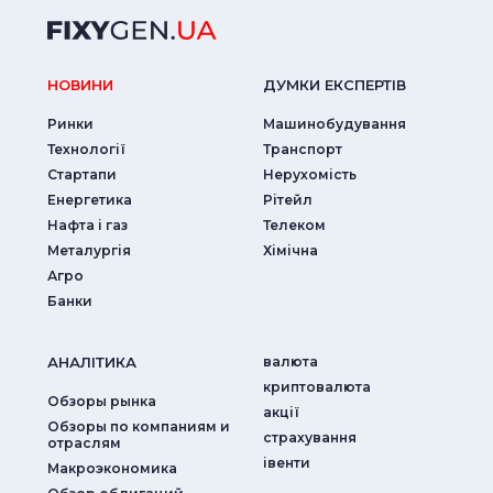
НОВИНИ
ДУМКИ ЕКСПЕРТIВ
Ринки
Машинобудування
Технології
Транспорт
Стартапи
Нерухомість
Енергетика
Рітейл
Нафта і газ
Телеком
Металургія
Хімічна
Агро
Банки
АНАЛIТИКА
валюта
криптовалюта
Обзоры рынка
акції
Обзоры по компаниям и
страхування
отраслям
iвенти
Макроэкономика