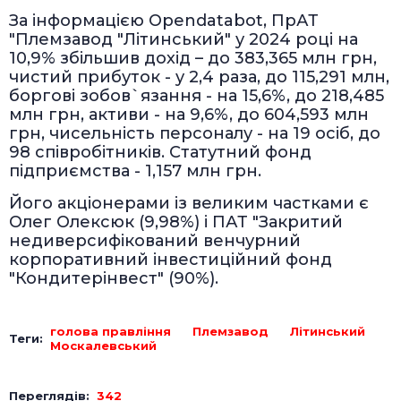
За інформацією Opendatabot, ПрАТ
"Племзавод "Літинський" у 2024 році на
10,9% збільшив дохід – до 383,365 млн грн,
чистий прибуток - у 2,4 раза, до 115,291 млн,
боргові зобов`язання - на 15,6%, до 218,485
млн грн, активи - на 9,6%, до 604,593 млн
грн, чисельність персоналу - на 19 осіб, до
98 співробітників. Статутний фонд
підприємства - 1,157 млн грн.
Його акціонерами із великим частками є
Олег Олексюк (9,98%) і ПАТ "Закритий
недиверсифікований венчурний
корпоративний інвестиційний фонд
"Кондитерінвест" (90%).
голова правління
Племзавод
Літинський
Теги:
Москалевський
Переглядів:
342