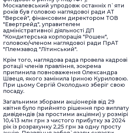
Москалевський упродовж останніх п`яти
років був головою наглядової ради АТ
"Версей", фінансовим директором ТОВ
"Евертрейд", управителем
адміністративної діяльності ДП
"Кондитерська корпорація "Рошен",
головою/членом наглядової ради ПрАТ
"Племзавод "Літинський".
Крім того, наглядова рада провела кадрові
ротації членів правління, зокрема
припинила повноваження Олександра
Швеця, якого замінила Іриною Куриловою.
При цьому Сергій Околодько зберіг свою
посаду.
Загальними зборами акціонерів від 29
квітня було прийнято рішення про виплату
дивідендів (за простими акціями) у розмірі
10,413 млн грн з чистого прибутку за 2024
рік із розрахунку 2,25 грн за одну просту
акцію. Правління зобов`язали скласти