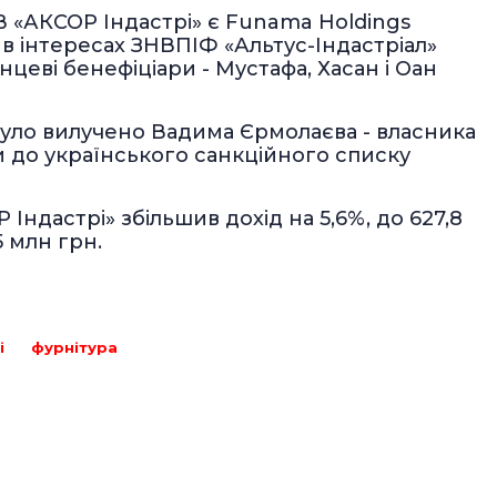
 «АКСОР Індастрі» є Funama Holdings
с» в інтересах ЗНВПІФ «Альтус-Індастріал»
Кінцеві бенефіціари - Мустафа, Хасан і Оан
 було вилучено Вадима Єрмолаєва - власника
и до українського санкційного списку
 Індастрі» збільшив дохід на 5,6%, до 627,8
5 млн грн.
і
фурнітура