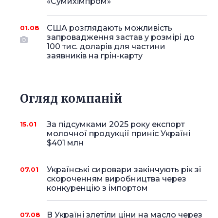
«Сумихімпром»
США розглядають можливість
01.08
запровадження застав у розмірі до
100 тис. доларів для частини
заявників на грін-карту
Огляд компаній
За підсумками 2025 року експорт
15.01
молочної продукції приніс Україні
$401 млн
Українські сировари закінчують рік зі
07.01
скороченням виробництва через
конкуренцію з імпортом
В Україні злетіли ціни на масло через
07.08