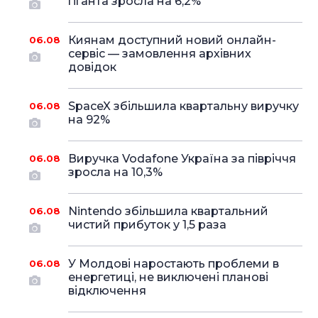
гіганта зросла на 6,2%
Киянам доступний новий онлайн-
06.08
сервіс — замовлення архівних
довідок
SpaceX збільшила квартальну виручку
06.08
на 92%
Виручка Vodafone Україна за півріччя
06.08
зросла на 10,3%
Nintendo збільшила квартальний
06.08
чистий прибуток у 1,5 раза
У Молдові наростають проблеми в
06.08
енергетиці, не виключені планові
відключення