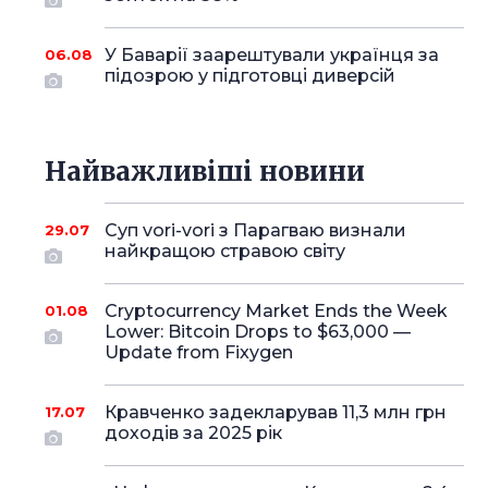
У Баварії заарештували українця за
06.08
підозрою у підготовці диверсій
Найважливіші новини
Суп vori-vori з Парагваю визнали
29.07
найкращою стравою світу
Cryptocurrency Market Ends the Week
01.08
Lower: Bitcoin Drops to $63,000 —
Update from Fixygen
Кравченко задекларував 11,3 млн грн
17.07
доходів за 2025 рік