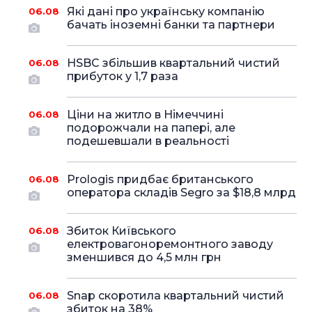
Які дані про українську компанію
06.08
бачать іноземні банки та партнери
HSBC збільшив квартальний чистий
06.08
прибуток у 1,7 раза
Ціни на житло в Німеччині
06.08
подорожчали на папері, але
подешевшали в реальності
Prologis придбає британського
06.08
оператора складів Segro за $18,8 млрд
Збиток Київського
06.08
електровагоноремонтного заводу
зменшився до 4,5 млн грн
Snap скоротила квартальний чистий
06.08
збиток на 38%