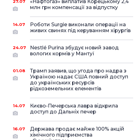
«Нафтогаз» виплатив Корецькому 2,4
27.07
млн грн компенсації за відпустку
Роботи Surgie виконали операції на
14.07
живих свинях під керуванням хірургів
Nestlé Purina збудує новий завод
24.07
вологих кормів у Мантуї
Трамп заявив, що угода про надра з
01.08
Україною надає США повний доступ
до українських ресурсів
рідкоземельних елементів
Києво-Печерська лавра відкрила
14.07
доступ до Дальніх печер
Держава продає майже 100% акцій
16.07
хімічного підприємства