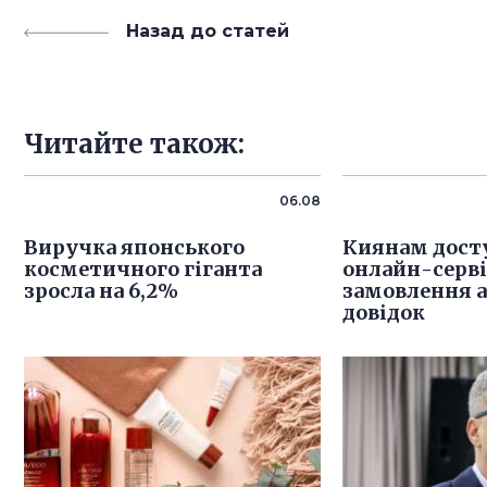
Назад до статей
Читайте також:
06.08
Виручка японського
Киянам дост
косметичного гіганта
онлайн-серв
зросла на 6,2%
замовлення 
довідок