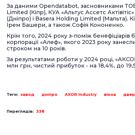
За даними Opendatabot, засновниками ТОВ
Limited (Кіпр), КУА «Альтус Ассетс Актівіті
(Дніпро) і Basera Holding Limited (Мальта). 
Ірем Башери, а також Софія Кононенко.
Крім того, 2024 року з-поміж бенефіціарів
корпорації «Алеф», якого 2023 року занесл
строком на 10 років.
За результатами роботи у 2024 році, «АКСОР
млн грн, чистий прибуток - на 18,4%, до 19,
Теги:
завод
дніпро
AXOR Industry
вікна
двер
Переглядів:
338