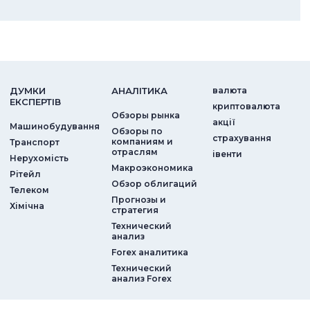
ДУМКИ
АНАЛIТИКА
валюта
ЕКСПЕРТIВ
криптовалюта
Обзоры рынка
акції
Машинобудування
Обзоры по
страхування
компаниям и
Транспорт
отраслям
iвенти
Нерухомість
Макроэкономика
Рітейл
Обзор облигаций
Телеком
Прогнозы и
Хімічна
стратегия
Технический
анализ
Forex аналитика
Технический
анализ Forex