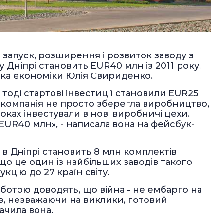
у запуск, розширення і розвиток заводу з
 Дніпрі становить EUR40 млн із 2011 року,
рка економіки Юлія Свириденко.
- тоді стартові інвестиції становили EUR25
 компанія не просто зберегла виробництво,
оках інвестували в нові виробничі цехи.
 EUR40 млн», - написала вона на фейсбук-
 в Дніпрі становить 8 млн комплектів
що це один із найбільших заводів такого
кцію до 27 країн світу.
оботою доводять, що війна - не ембарго на
в, незважаючи на виклики, готовий
ачила вона.