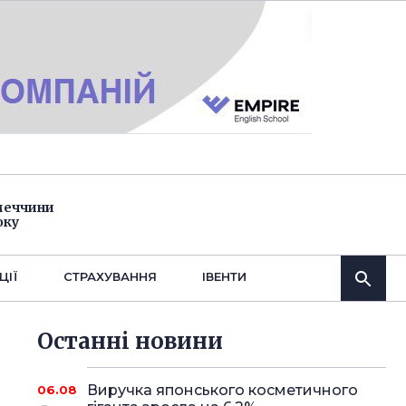
імеччини
оку
ЦІЇ
СТРАХУВАННЯ
IВЕНТИ
Останнi новини
Виручка японського косметичного
06.08