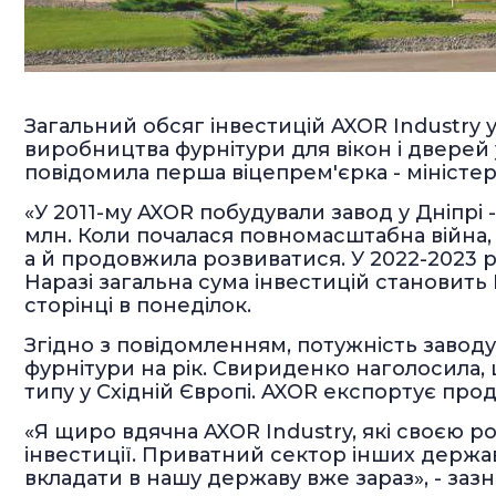
Загальний обсяг інвестицій AXOR Industry 
виробництва фурнітури для вікон і дверей у
повідомила перша віцепрем'єрка - міністе
«У 2011-му AXOR побудували завод у Дніпрі 
млн. Коли почалася повномасштабна війна,
а й продовжила розвиватися. У 2022-2023 р
Наразі загальна сума інвестицій становить
сторінці в понеділок.
Згідно з повідомленням, потужність заводу
фурнітури на рік. Свириденко наголосила, 
типу у Східній Європі. AXOR експортує проду
«Я щиро вдячна AXOR Industry, які своєю р
інвестиції. Приватний сектор інших держа
вкладати в нашу державу вже зараз», - зазн