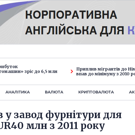
рибуток
Приплив мігрантів до Н
омашин» зріс до 6,5 млн
впав до мінімуму з 2010 р
АНАЛIТИКА
ВАЛЮТА
КРИПТОВАЛЮТА
АК
в у завод фурнітури для
EUR40 млн з 2011 року