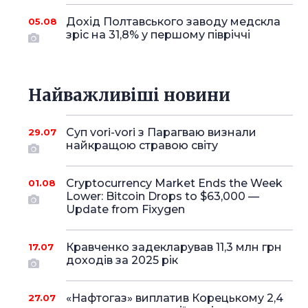
Дохід Полтавського заводу медскла
05.08
зріс на 31,8% у першому півріччі
Найважливіші новини
Суп vori-vori з Парагваю визнали
29.07
найкращою стравою світу
Cryptocurrency Market Ends the Week
01.08
Lower: Bitcoin Drops to $63,000 —
Update from Fixygen
Кравченко задекларував 11,3 млн грн
17.07
доходів за 2025 рік
«Нафтогаз» виплатив Корецькому 2,4
27.07