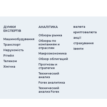
ДУМКИ
АНАЛIТИКА
валюта
ЕКСПЕРТIВ
криптовалюта
Обзоры рынка
акції
Машинобудування
Обзоры по
страхування
компаниям и
Транспорт
отраслям
iвенти
Нерухомість
Макроэкономика
Рітейл
Обзор облигаций
Телеком
Прогнозы и
Хімічна
стратегия
Технический
анализ
Forex аналитика
Технический
анализ Forex