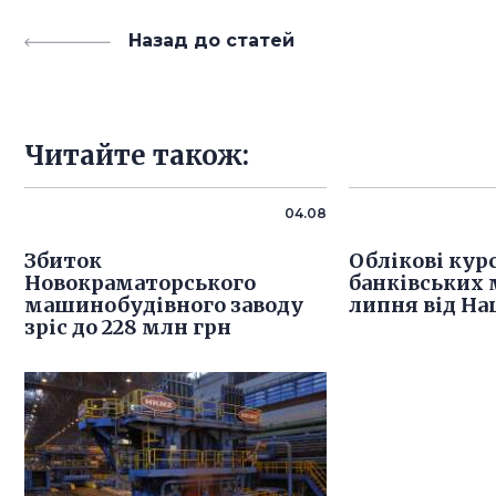
Назад до статей
Читайте також:
04.08
Збиток
Облікові кур
Новокраматорського
банківських 
машинобудівного заводу
липня від На
зріс до 228 млн грн