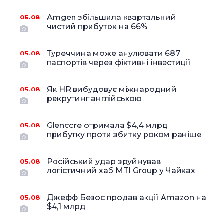
Amgen збільшила квартальний
05.08
чистий прибуток на 66%
Туреччина може анулювати 687
05.08
паспортів через фіктивні інвестиції
Як HR вибудовує міжнародний
05.08
рекрутинг англійською
Glencore отримала $4,4 млрд
05.08
прибутку проти збитку роком раніше
Російський удар зруйнував
05.08
логістичний хаб MTI Group у Чайках
Джефф Безос продав акції Amazon на
05.08
$4,1 млрд