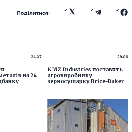
Поділитися:
24.07
29.06
си
KMZ Industries поставить
металів на 24
агровиробнику
цбанку
зерносушарку Brice-Baker