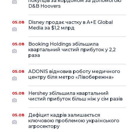
покупців за кордоном за допомогою
D&B Hoovers
Disney продає частку в A+E Global
05.08
Media за $1,2 млрд
Booking Holdings збільшила
05.08
квартальний чистий прибуток у 2,2
раза
ADONIS відновив роботу медичного
05.08
центру біля метро «Лівобережна»
Hershey збільшила квартальний
05.08
чистий прибуток більш ніж у сім разів
Дефіцит кадрів залишається
05.08
ключовою проблемою українського
агросектору