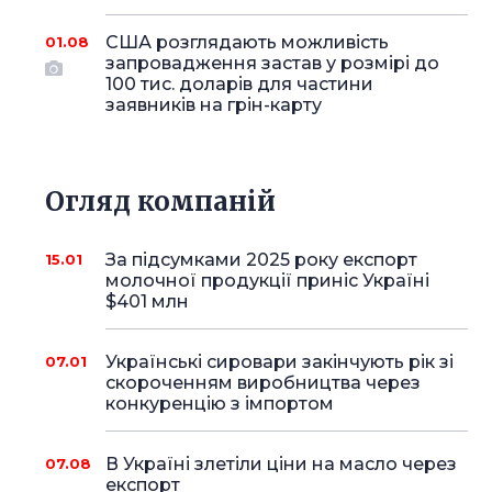
США розглядають можливість
01.08
запровадження застав у розмірі до
100 тис. доларів для частини
заявників на грін-карту
Огляд компаній
За підсумками 2025 року експорт
15.01
молочної продукції приніс Україні
$401 млн
Українські сировари закінчують рік зі
07.01
скороченням виробництва через
конкуренцію з імпортом
В Україні злетіли ціни на масло через
07.08
експорт