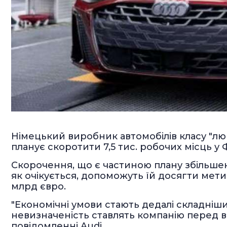
Німецький виробник автомобілів класу "лю
планує скоротити 7,5 тис. робочих місць у 
Скорочення, що є частиною плану збільшен
як очікується, допоможуть їй досягти мет
млрд євро.
"Економічні умови стають дедалі складніш
невизначеність ставлять компанію перед 
повідомленні Audi.