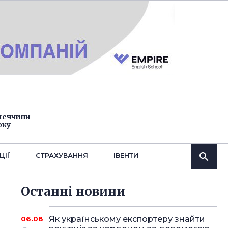
імеччини
оку
ЦІЇ
СТРАХУВАННЯ
IВЕНТИ
Останнi новини
Як українському експортеру знайти
06.08