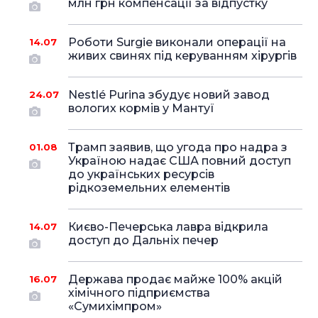
млн грн компенсації за відпустку
Роботи Surgie виконали операції на
14.07
живих свинях під керуванням хірургів
Nestlé Purina збудує новий завод
24.07
вологих кормів у Мантуї
Трамп заявив, що угода про надра з
01.08
Україною надає США повний доступ
до українських ресурсів
рідкоземельних елементів
Києво-Печерська лавра відкрила
14.07
доступ до Дальніх печер
Держава продає майже 100% акцій
16.07
хімічного підприємства
«Сумихімпром»