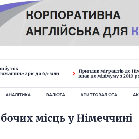
рибуток
Приплив мігрантів до Н
омашин» зріс до 6,5 млн
впав до мінімуму з 2010 р
АНАЛIТИКА
ВАЛЮТА
КРИПТОВАЛЮТА
АК
робочих місць у Німеччині