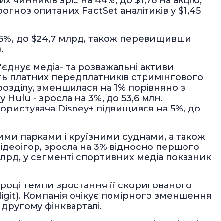
их чинників зріс на 44%, до $1,76 на акцію,
гноз опитаних FactSet аналітиків у $1,45
 5%, до $24,7 млрд, також перевищивши
.
'єднує медіа- та розважальні активи
кість платних передплатників стримінгового
дрозділу, зменшилася на 1% порівняно з
 Hulu - зросла на 3%, до 53,6 млн.
користувача Disney+ підвищився на 5%, до
ими парками і круїзними суднами, а також
ідеоігор, зросла на 3% відносно першого
млрд, у сегменті спортивних медіа показник
нроці темпи зростання її скоригованого
digit). Компанія очікує помірного зменшення
 другому фінкварталі.