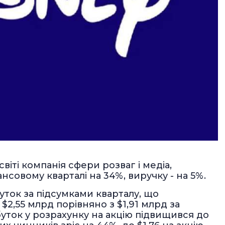
віті компанія сфери розваг і медіа,
совому кварталі на 34%, виручку - на 5%.
буток за підсумками кварталу, що
$2,55 млрд порівняно з $1,91 млрд за
уток у розрахунку на акцію підвищився до