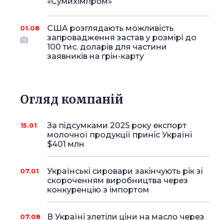
«Сумихімпром»
США розглядають можливість
01.08
запровадження застав у розмірі до
100 тис. доларів для частини
заявників на грін-карту
Огляд компаній
За підсумками 2025 року експорт
15.01
молочної продукції приніс Україні
$401 млн
Українські сировари закінчують рік зі
07.01
скороченням виробництва через
конкуренцію з імпортом
В Україні злетіли ціни на масло через
07.08