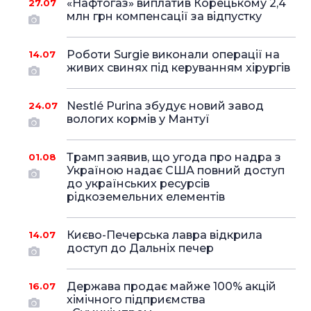
«Нафтогаз» виплатив Корецькому 2,4
27.07
млн грн компенсації за відпустку
Роботи Surgie виконали операції на
14.07
живих свинях під керуванням хірургів
Nestlé Purina збудує новий завод
24.07
вологих кормів у Мантуї
Трамп заявив, що угода про надра з
01.08
Україною надає США повний доступ
до українських ресурсів
рідкоземельних елементів
Києво-Печерська лавра відкрила
14.07
доступ до Дальніх печер
Держава продає майже 100% акцій
16.07
хімічного підприємства