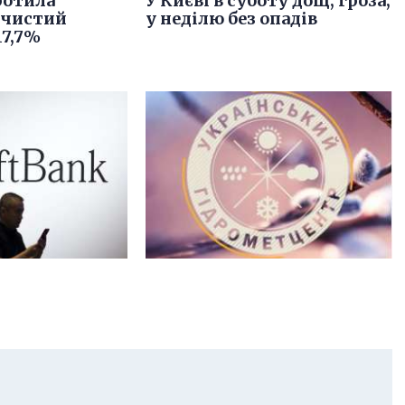
ротила
У Києві в суботу дощ, гроза,
 чистий
у неділю без опадів
17,7%