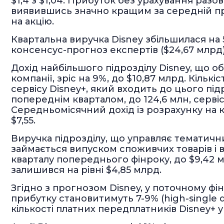
$1,4 з $1,04. Прибуток без урахування разов
виявившись значно кращим за середній про
на акцію.
Квартальна виручка Disney збільшилася на
консенсус-прогноз експертів ($24,67 млрд)
Дохід найбільшого підрозділу Disney, що об
компанії, зріс на 9%, до $10,87 млрд. Кіль
сервісу Disney+, який входить до цього пі
попереднім кварталом, до 124,6 млн, сервісу
Середньомісячний дохід із розрахунку на 
$7,55.
Виручка підрозділу, що управляє тематичн
займається випуском споживчих товарів і в
кварталу попереднього фінроку, до $9,42 
залишився на рівні $4,85 млрд.
Згідно з прогнозом Disney, у поточному фі
прибутку становитимуть 7-9% (high-single 
кількості платних передплатників Disney+ у