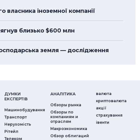
го власника іноземної компанії
сягнув близько $600 млн
господарська земля — дослідження
ДУМКИ
АНАЛIТИКА
валюта
ЕКСПЕРТIВ
криптовалюта
Обзоры рынка
акції
Машинобудування
Обзоры по
страхування
компаниям и
Транспорт
отраслям
iвенти
Нерухомість
Макроэкономика
Рітейл
Обзор облигаций
Телеком