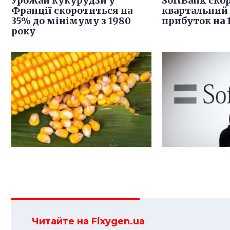
Урожай кукурудзи у
SoftBank ско
Франції скоротиться на
квартальний
35% до мінімуму з 1980
прибуток на 
року
Читайте на Fixygen.ua