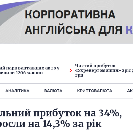
Чистий прибуток
ий парк вантажних авто у
«Укренергомашин» зріс д
овнили 1206 машин
грн
АНАЛIТИКА
ВАЛЮТА
КРИПТОВАЛЮТА
АК
альний прибуток на 34%,
росли на 14,3% за рік