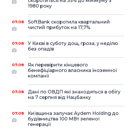
скоротиться на 35% до мінімуму з
1980 року
SoftBank скоротила квартальний
07.08
чистий прибуток на 17,7%
У Києві в суботу дощ, гроза, у неділю
07.08
без опадів
Як перевірити кінцевого
07.08
бенефіціарного власника іноземної
компанії
Дані по ОВДП які знаходяться в обігу
07.08
на 7 серпня від Нацбанку
Київщина залучає Aydem Holding до
07.08
будівництва 100 МВт зеленої
генерації