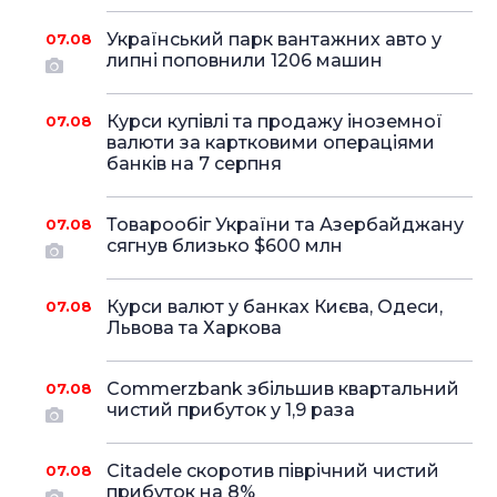
Український парк вантажних авто у
07.08
липні поповнили 1206 машин
Курси купівлі та продажу іноземної
07.08
валюти за картковими операціями
банків на 7 серпня
Товарообіг України та Азербайджану
07.08
сягнув близько $600 млн
Курси валют у банках Києва, Одеси,
07.08
Львова та Харкова
Commerzbank збільшив квартальний
07.08
чистий прибуток у 1,9 раза
Citadele скоротив піврічний чистий
07.08
прибуток на 8%