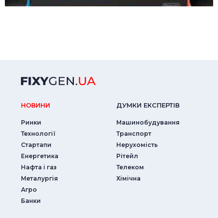
НОВИНИ
ДУМКИ ЕКСПЕРТIВ
Ринки
Машинобудування
Технології
Транспорт
Стартапи
Нерухомість
Енергетика
Рітейл
Нафта і газ
Телеком
Металургія
Хімічна
Агро
Банки