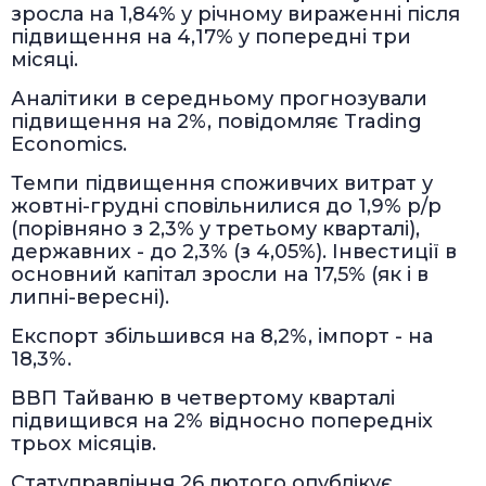
зросла на 1,84% у річному вираженні після
підвищення на 4,17% у попередні три
місяці.
Аналітики в середньому прогнозували
підвищення на 2%, повідомляє Trading
Economics.
Темпи підвищення споживчих витрат у
жовтні-грудні сповільнилися до 1,9% р/р
(порівняно з 2,3% у третьому кварталі),
державних - до 2,3% (з 4,05%). Інвестиції в
основний капітал зросли на 17,5% (як і в
липні-вересні).
Експорт збільшився на 8,2%, імпорт - на
18,3%.
ВВП Тайваню в четвертому кварталі
підвищився на 2% відносно попередніх
трьох місяців.
Статуправління 26 лютого опублікує