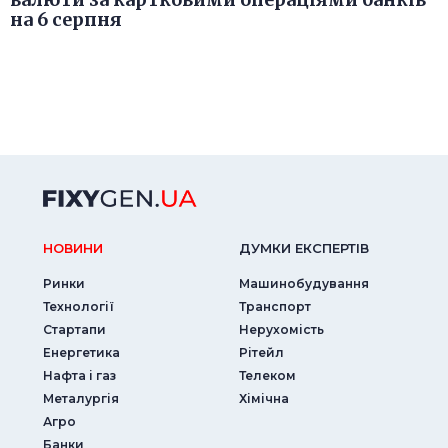
на 6 серпня
НОВИНИ
ДУМКИ ЕКСПЕРТIВ
Ринки
Машинобудування
Технології
Транспорт
Стартапи
Нерухомість
Енергетика
Рітейл
Нафта і газ
Телеком
Металургія
Хімічна
Агро
Банки