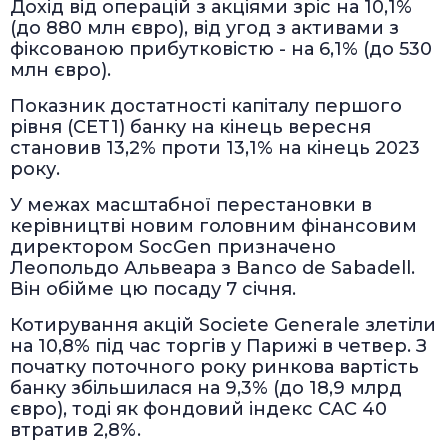
Дохід від операцій з акціями зріс на 10,1%
(до 880 млн євро), від угод з активами з
фіксованою прибутковістю - на 6,1% (до 530
млн євро).
Показник достатності капіталу першого
рівня (CET1) банку на кінець вересня
становив 13,2% проти 13,1% на кінець 2023
року.
У межах масштабної перестановки в
керівництві новим головним фінансовим
директором SocGen призначено
Леопольдо Альвеара з Banco de Sabadell.
Він обійме цю посаду 7 січня.
Котирування акцій Societe Generale злетіли
на 10,8% під час торгів у Парижі в четвер. З
початку поточного року ринкова вартість
банку збільшилася на 9,3% (до 18,9 млрд
євро), тоді як фондовий індекс CAC 40
втратив 2,8%.