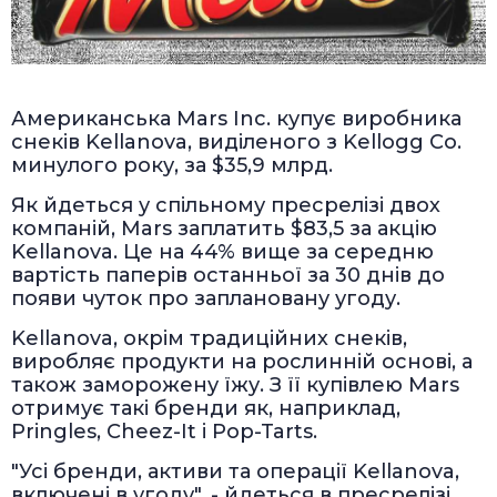
Американська Mars Inc. купує виробника
снеків Kellanova, виділеного з Kellogg Co.
минулого року, за $35,9 млрд.
Як йдеться у спільному пресрелізі двох
компаній, Mars заплатить $83,5 за акцію
Kellanova. Це на 44% вище за середню
вартість паперів останньої за 30 днів до
появи чуток про заплановану угоду.
Kellanova, окрім традиційних снеків,
виробляє продукти на рослинній основі, а
також заморожену їжу. З її купівлею Mars
отримує такі бренди як, наприклад,
Pringles, Cheez-It і Pop-Tarts.
"Усі бренди, активи та операції Kellanova,
включені в угоду", - йдеться в пресрелізі.