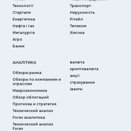
Технології
Транспорт
Стартапи
Нерухомість
Енергетика
Рітейл
Нафта і газ
Телеком
Металургія
Хімічна
Агро
Банки
АНАЛIТИКА
валюта
криптовалюта
Обзоры рынка
акції
Обзоры по компаниям и
страхування
отраслям
iвенти
Макроэкономика
Обзор облигаций
Прогнозы и стратегия
Технический анализ
Forex аналитика
Технический анализ
Forex