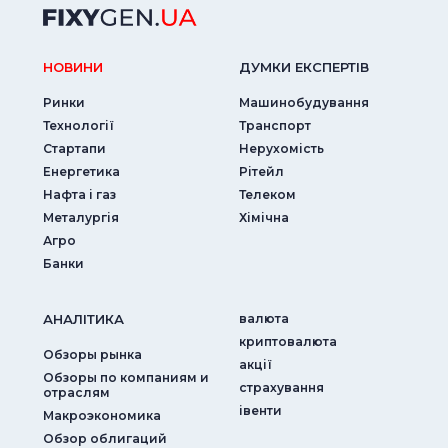
НОВИНИ
ДУМКИ ЕКСПЕРТIВ
Ринки
Машинобудування
Технології
Транспорт
Стартапи
Нерухомість
Енергетика
Рітейл
Нафта і газ
Телеком
Металургія
Хімічна
Агро
Банки
АНАЛIТИКА
валюта
криптовалюта
Обзоры рынка
акції
Обзоры по компаниям и
страхування
отраслям
iвенти
Макроэкономика
Обзор облигаций