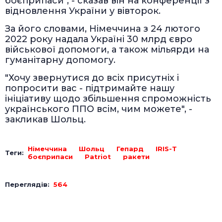
боєприпаси", - сказав він на конференції з
відновлення України у вівторок.
За його словами, Німеччина з 24 лютого
2022 року надала Україні 30 млрд євро
військової допомоги, а також мільярди на
гуманітарну допомогу.
"Хочу звернутися до всіх присутніх і
попросити вас - підтримайте нашу
ініціативу щодо збільшення спроможність
українського ППО всім, чим можете", -
закликав Шольц.
Німеччина
Шольц
Гепард
IRIS-T
Теги:
боєприпаси
Patriot
ракети
Переглядів:
564