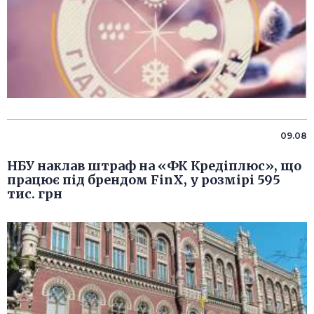
09.08
НБУ наклав штраф на «ФК Кредіплюс», що
працює під брендом FinX, у розмірі 595
тис. грн