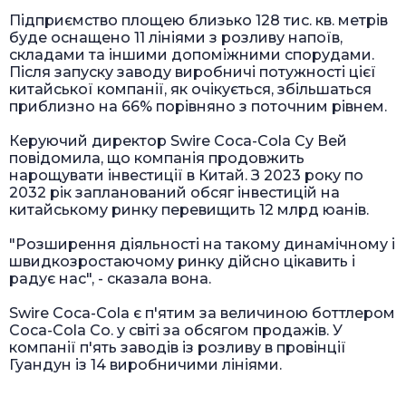
Підприємство площею близько 128 тис. кв. метрів
буде оснащено 11 лініями з розливу напоїв,
складами та іншими допоміжними спорудами.
Після запуску заводу виробничі потужності цієї
китайської компанії, як очікується, збільшаться
приблизно на 66% порівняно з поточним рівнем.
Керуючий директор Swire Coca-Cola Су Вей
повідомила, що компанія продовжить
нарощувати інвестиції в Китай. З 2023 року по
2032 рік запланований обсяг інвестицій на
китайському ринку перевищить 12 млрд юанів.
"Розширення діяльності на такому динамічному і
швидкозростаючому ринку дійсно цікавить і
радує нас", - сказала вона.
Swire Coca-Cola є п'ятим за величиною боттлером
Coca-Cola Co. у світі за обсягом продажів. У
компанії п'ять заводів із розливу в провінції
Гуандун із 14 виробничими лініями.