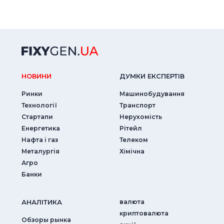
НОВИНИ
ДУМКИ ЕКСПЕРТIВ
Ринки
Машинобудування
Технології
Транспорт
Стартапи
Нерухомість
Енергетика
Рітейл
Нафта і газ
Телеком
Металургія
Хімічна
Агро
Банки
АНАЛIТИКА
валюта
криптовалюта
Обзоры рынка