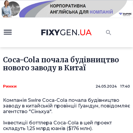
Coca-Cola почала будівництво
нового заводу в Китаї
Ринки
24.05.2024 17:40
Компанія Swire Coca-Cola почала
будівництво
заводу в китайській провінції Гуандун, повідомляє
агентство "Сіньхуа".
Інвестиції боттлера Coca-Cola в цей
проект
складуть 1,25 млрд юанів ($176 млн).