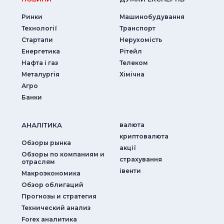
Ринки
Машинобудування
Технології
Транспорт
Стартапи
Нерухомість
Енергетика
Рітейл
Нафта і газ
Телеком
Металургія
Хімічна
Агро
Банки
АНАЛIТИКА
валюта
криптовалюта
Обзоры рынка
акції
Обзоры по компаниям и
страхування
отраслям
iвенти
Макроэкономика
Обзор облигаций
Прогнозы и стратегия
Технический анализ
Forex аналитика