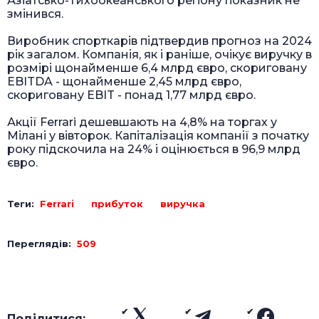
Азіатсько-Тихоокеанського регіону показник не
змінився.
Виробник спорткарів підтвердив прогноз на 2024
рік загалом. Компанія, як і раніше, очікує виручку в
розмірі щонайменше 6,4 млрд євро, скориговану
EBITDA - щонайменше 2,45 млрд євро,
скориговану EBIT - понад 1,77 млрд євро.
Акції Ferrari дешевшають на 4,8% на торгах у
Мілані у вівторок. Капіталізація компанії з початку
року підскочила на 24% і оцінюється в 96,9 млрд
євро.
Теги:
Ferrari
прибуток
виручка
Переглядів:
509
Поділитися: