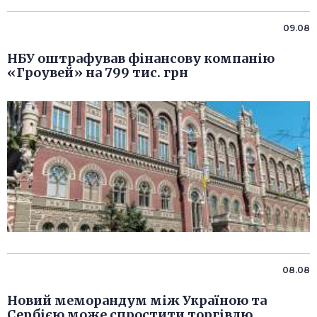
09.08
НБУ оштрафував фінансову компанію
«Гроувей» на 799 тис. грн
08.08
Новий меморандум між Україною та
Сербією може спростити торгівлю