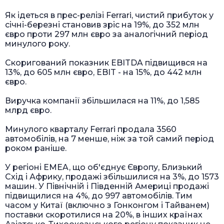
Як ідеться в прес-релізі Ferrari, чистий прибуток у
січні-березні становив зріс на 19%, до 352 млн
євро проти 297 млн євро за аналогічний період
минулого року.
Скоригований показник EBITDA підвищився на
13%, до 605 млн євро, EBIT - на 15%, до 442 млн
євро.
Виручка компанії збільшилася на 11%, до 1,585
млрд євро.
Минулого кварталу Ferrari продала 3560
автомобілів, на 7 менше, ніж за той самий період
роком раніше.
У регіоні EMEA, що об'єднує Європу, Близький
Схід і Африку, продажі збільшилися на 3%, до 1573
машин. У Північній і Південній Америці продажі
підвищилися на 4%, до 997 автомобілів. Тим
часом у Китаї (включно з Гонконгом і Тайванем)
поставки скоротилися на 20%, в інших країнах