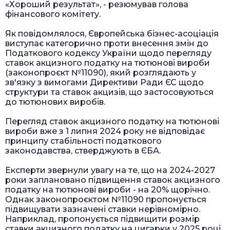
«Хороший результат», - резюмував голова
фінансового комітету.
Як повідомлялося, Європейська бізнес-асоціація
виступає категорично проти внесення змін до
Податкового кодексу України щодо перегляду
ставок акцизного податку на тютюнові вироби
(законопроєкт №11090), який розглядають у
зв'язку з вимогами Директиви Ради ЄС щодо
структури та ставок акцизів, що застосовуються
до тютюнових виробів.
Перегляд ставок акцизного податку на тютюнові
вироби вже з 1 липня 2024 року не відповідає
принципу стабільності податкового
законодавства, стверджують в ЄБА.
Експерти звернули увагу на те, що на 2024-2027
роки заплановано підвищення ставок акцизного
податку на тютюнові вироби - на 20% щорічно.
Однак законопроєктом №11090 пропонується
підвищувати зазначені ставки нерівномірно.
Наприклад, пропонується підвищити розмір
ставки акцизного податку на цигарки у 2025 році