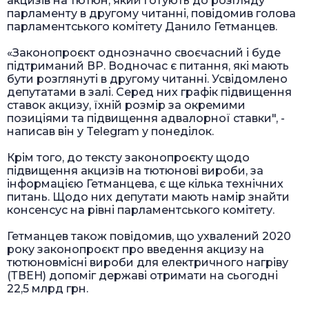
акцизів на тютюн, який готують до розгляду
парламенту в другому читанні, повідомив голова
парламентського комітету Данило Гетманцев.
«Законопроєкт однозначно своєчасний і буде
підтриманий ВР. Водночас є питання, які мають
бути розглянуті в другому читанні. Усвідомлено
депутатами в залі. Серед них графік підвищення
ставок акцизу, їхній розмір за окремими
позиціями та підвищення адвалорної ставки", -
написав він у Telegram у понеділок.
Крім того, до тексту законопроєкту щодо
підвищення акцизів на тютюнові вироби, за
інформацією Гетманцева, є ще кілька технічних
питань. Щодо них депутати мають намір знайти
консенсус на рівні парламентського комітету.
Гетманцев також повідомив, що ухвалений 2020
року законопроєкт про введення акцизу на
тютюновмісні вироби для електричного нагріву
(ТВЕН) допоміг державі отримати на сьогодні
22,5 млрд грн.