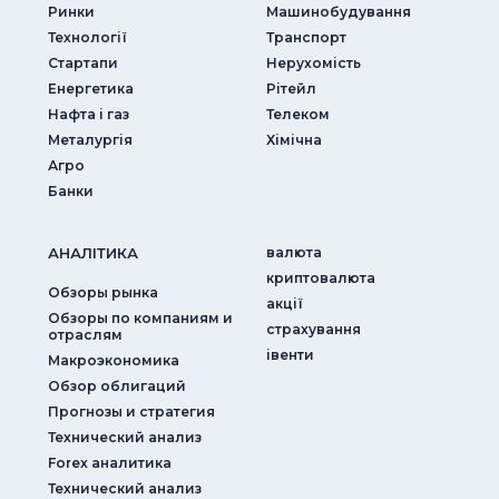
Ринки
Машинобудування
Технології
Транспорт
Стартапи
Нерухомість
Енергетика
Рітейл
Нафта і газ
Телеком
Металургія
Хімічна
Агро
Банки
АНАЛIТИКА
валюта
криптовалюта
Обзоры рынка
акції
Обзоры по компаниям и
страхування
отраслям
iвенти
Макроэкономика
Обзор облигаций
Прогнозы и стратегия
Технический анализ
Forex аналитика
Технический анализ