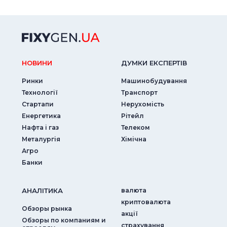
НОВИНИ
ДУМКИ ЕКСПЕРТIВ
Ринки
Машинобудування
Технології
Транспорт
Стартапи
Нерухомість
Енергетика
Рітейл
Нафта і газ
Телеком
Металургія
Хімічна
Агро
Банки
АНАЛIТИКА
валюта
криптовалюта
Обзоры рынка
акції
Обзоры по компаниям и
страхування